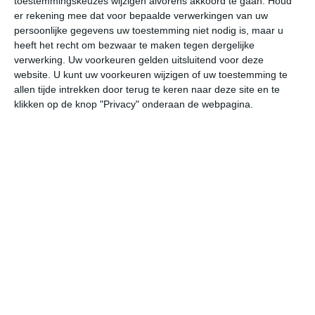
toestemmingskeuzes wijzigen alvorens akkoord te gaan.
Houd
W
er rekening mee dat voor bepaalde verwerkingen van uw
persoonlijke gegevens uw toestemming niet nodig is, maar u
heeft het recht om bezwaar te maken tegen dergelijke
vr
za
zo
ma
di
verwerking. Uw voorkeuren gelden uitsluitend voor deze
website. U kunt uw voorkeuren wijzigen of uw toestemming te
allen tijde intrekken door terug te keren naar deze site en te
19°
11°
25°
9°
29°
15°
24°
15°
22°
9°
klikken op de knop "Privacy" onderaan de webpagina.
12°C
17°C
19°C
19°C
19°C
15
07:00
10:00
13:00
16:00
19:00
22
07:00
10:00
13:00
16:00
19:00
22
ZW 1
W 2
W 2
NW 2
NNW 1
N