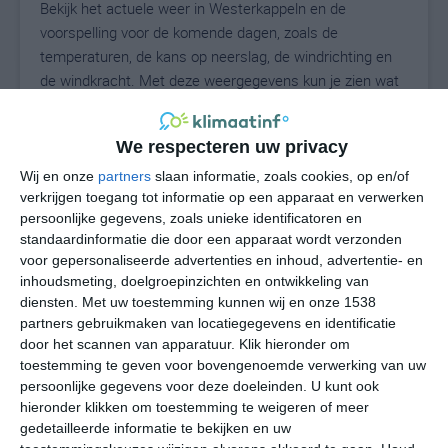
Bekijk het actuele weer in Westerkappeln en de
voorspelling voor de komende dagen, zoals de
temperaturen, de kans op neerslag, de windrichting en
de windkracht. Met deze weergegevens kun je zien wat
voor weer je kunt verwachten in Westerkappeln. Op
basis van de klimaatstatistieken beschrijven we het
We respecteren uw privacy
weer per maand in Westerkappeln. Dit is geen
langetermijnverwachting, maar geeft het gemiddelde
Wij en onze
partners
slaan informatie, zoals cookies, op en/of
verkrijgen toegang tot informatie op een apparaat en verwerken
weerbeeld voor alle maanden van het jaar. Wil je de
persoonlijke gegevens, zoals unieke identificatoren en
uitgebreide weersverwachting voor Westerkappeln zien?
standaardinformatie die door een apparaat wordt verzonden
Op de pagina met extra weerinformatie tonen we de
voor gepersonaliseerde advertenties en inhoud, advertentie- en
kans op sneeuw, de gevoelstemperatuur, de
inhoudsmeting, doelgroepinzichten en ontwikkeling van
zichtbaarheid, de UV-kracht, de luchtdruk en meer goede
diensten.
Met uw toestemming kunnen wij en onze 1538
weerinfo.
partners gebruikmaken van locatiegegevens en identificatie
door het scannen van apparatuur. Klik hieronder om
toestemming te geven voor bovengenoemde verwerking van uw
persoonlijke gegevens voor deze doeleinden. U kunt ook
16
N
hieronder klikken om toestemming te weigeren of meer
°C
gedetailleerde informatie te bekijken en uw
L