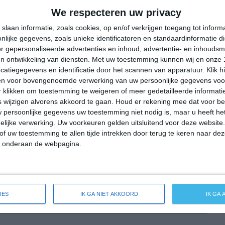
21°
13°
23°
11°
29°
13°
34°
17°
We respecteren uw privacy
24°C
22°C
17°C
15°C
13°C
slaan informatie, zoals cookies, op en/of verkrijgen toegang tot infor
lijke gegevens, zoals unieke identificatoren en standaardinformatie d
r gepersonaliseerde advertenties en inhoud, advertentie- en inhoudsm
n ontwikkeling van diensten.
Met uw toestemming kunnen wij en onze 
16:00
19:00
22:00
01:00
04:00
atiegegevens en identificatie door het scannen van apparatuur. Klik 
en voor bovengenoemde verwerking van uw persoonlijke gegevens voo
 klikken om toestemming te weigeren of meer gedetailleerde informatie
wijzigen alvorens akkoord te gaan.
Houd er rekening mee dat voor b
16:00
19:00
22:00
01:00
04:00
 persoonlijke gegevens uw toestemming niet nodig is, maar u heeft h
lijke verwerking. Uw voorkeuren gelden uitsluitend voor deze website
NNO 2
ONO 2
ONO 1
O 2
OZO 2
of uw toestemming te allen tijde intrekken door terug te keren naar deze
" onderaan de webpagina.
16:00
19:00
22:00
01:00
04:00
IES
IK GA NIET AKKOORD
IK GA
reide weersverwachting voor Welzow