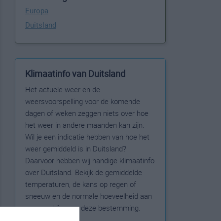
Europa
Duitsland
Klimaatinfo van Duitsland
Het actuele weer en de
weersvoorspelling voor de komende
dagen of weken zeggen niets over hoe
het weer in andere maanden kan zijn.
Wil je een indicatie hebben van hoe het
weer gemiddeld is in Duitsland?
Daarvoor hebben wij handige klimaatinfo
over Duitsland. Bekijk de gemiddelde
temperaturen, de kans op regen of
sneeuw en de normale hoeveelheid aan
zonneschijn voor deze bestemming.