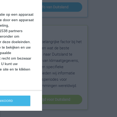
klimaatinfo van Duitsland
matie op een apparaat
ie door een apparaat
eting,
1538 partners
Beste reistijd
hieronder om
Het weer is een belangrijke factor bij het
r deze doeleinden.
reizen. Wil je weten wat de beste
 te bekijken en uw
epaalde
maanden zijn om naar Duitsland te
et recht om bezwaar
reizen? Op basis van klimaatgegevens,
. U kunt uw
weersextremen en specifieke
 site en te klikken
weerinformatie bieden wij informatie
over de beste reisperiodes voor
duizenden bestemmingen wereldwijd.
beste reistijd voor Duitsland
 AKKOORD