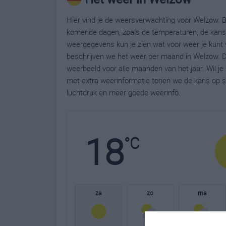
Hier vind je de weersverwachting voor Welzow. B
komende dagen, zoals de temperaturen, de kans 
weergegevens kun je zien wat voor weer je kunt 
beschrijven we het weer per maand in Welzow. D
weerbeeld voor alle maanden van het jaar. Wil j
met extra weerinformatie tonen we de kans op s
luchtdruk en meer goede weerinfo.
18
°C
za
zo
ma