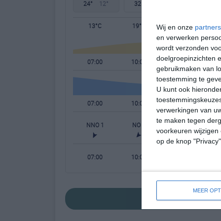
24°
12°
32°
12°
33°
18°
13°C
19°C
22°C
Wij en onze
partners
en verwerken persoon
wordt verzonden voo
doelgroepinzichten e
07:00
10:00
13:00
gebruikmaken van loc
toestemming te gev
U kunt ook hieronder
toestemmingskeuzes 
07:00
10:00
13:00
verwerkingen van uw
te maken tegen derge
NNO 1
NO 1
N 1
voorkeuren wijzigen 
op de knop "Privacy
07:00
10:00
13:00
MEER OPT
bekijk de uitgeb