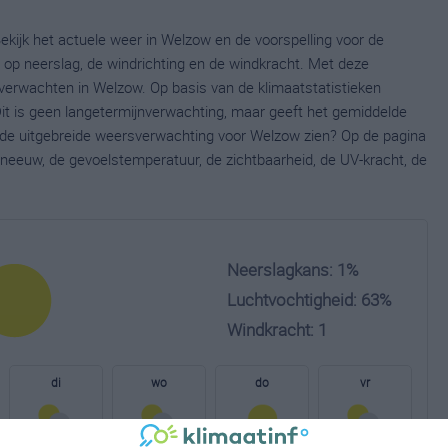
ekijk het actuele weer in Welzow en de voorspelling voor de
op neerslag, de windrichting en de windkracht. Met deze
verwachten in Welzow. Op basis van de klimaatstatistieken
it is geen langetermijnverwachting, maar geeft het gemiddelde
e de uitgebreide weersverwachting voor Welzow zien? Op de pagina
neeuw, de gevoelstemperatuur, de zichtbaarheid, de UV-kracht, de
Neerslagkans: 1%
Luchtvochtigheid: 63%
Windkracht: 1
di
wo
do
vr