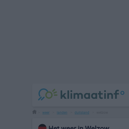
weer
landen
duitsland
welzow
>
>
>
>
Het weer in Welzow