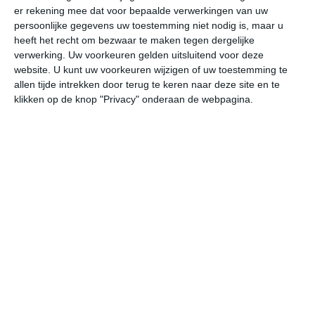
er rekening mee dat voor bepaalde verwerkingen van uw
persoonlijke gegevens uw toestemming niet nodig is, maar u
do
vr
za
zo
ma
heeft het recht om bezwaar te maken tegen dergelijke
verwerking. Uw voorkeuren gelden uitsluitend voor deze
website. U kunt uw voorkeuren wijzigen of uw toestemming te
allen tijde intrekken door terug te keren naar deze site en te
28°
20°
23°
14°
25°
14°
31°
13°
32°
21°
klikken op de knop "Privacy" onderaan de webpagina.
27°C
21°C
19°C
16°C
15°C
18
19:00
22:00
01:00
04:00
07:00
10
19:00
22:00
01:00
04:00
07:00
10
WNW 3
NW 2
WNW 1
NW 2
NW 2
NW
19:00
22:00
01:00
04:00
07:00
10