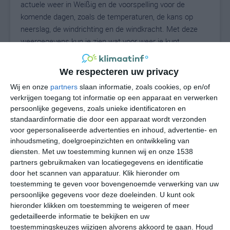
actuele weer in Weißig en de voorspelling voor de
komende dagen, zoals de temperaturen, de kans op
neerslag, de windrichting en de windkracht. Met deze
weergegevens kun je zien wat voor weer je kunt
verwachten in Weißig. Op basis van de
klimaatstatistieken beschrijven we het weer per maand
We respecteren uw privacy
in Weißig. Dit is geen langetermijnverwachting, maar
Wij en onze
partners
slaan informatie, zoals cookies, op en/of
geeft het gemiddelde weerbeeld voor alle maanden van
verkrijgen toegang tot informatie op een apparaat en verwerken
het jaar. Wil je de uitgebreide weersverwachting voor
persoonlijke gegevens, zoals unieke identificatoren en
Weißig zien? Op de pagina met extra weerinformatie
standaardinformatie die door een apparaat wordt verzonden
tonen we de kans op sneeuw, de gevoelstemperatuur,
voor gepersonaliseerde advertenties en inhoud, advertentie- en
de zichtbaarheid, de UV-kracht, de luchtdruk en meer
inhoudsmeting, doelgroepinzichten en ontwikkeling van
goede weerinfo.
diensten.
Met uw toestemming kunnen wij en onze 1538
partners gebruikmaken van locatiegegevens en identificatie
door het scannen van apparatuur. Klik hieronder om
toestemming te geven voor bovengenoemde verwerking van uw
25
persoonlijke gegevens voor deze doeleinden. U kunt ook
N
°C
hieronder klikken om toestemming te weigeren of meer
L
gedetailleerde informatie te bekijken en uw
W
toestemmingskeuzes wijzigen alvorens akkoord te gaan.
Houd