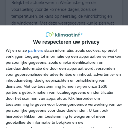
Bekijk het actuele weer in Weißensberg en de
voorspelling voor de komende dagen, zoals de
temperaturen, de kans op neerslag, de windrichting en
de windkracht. Met deze weergegevens kun je zien wat
voor weer je kunt verwachten in Weißensberg. Op basis
van de klimaatstatistieken beschrijven we het weer per
We respecteren uw privacy
maand in Weißensberg. Dit is geen
langetermijnverwachting, maar geeft het gemiddelde
Wij en onze
partners
slaan informatie, zoals cookies, op en/of
verkrijgen toegang tot informatie op een apparaat en verwerken
weerbeeld voor alle maanden van het jaar. Wil je de
persoonlijke gegevens, zoals unieke identificatoren en
uitgebreide weersverwachting voor Weißensberg zien?
standaardinformatie die door een apparaat wordt verzonden
Op de pagina met extra weerinformatie tonen we de
voor gepersonaliseerde advertenties en inhoud, advertentie- en
kans op sneeuw, de gevoelstemperatuur, de
inhoudsmeting, doelgroepinzichten en ontwikkeling van
zichtbaarheid, de UV-kracht, de luchtdruk en meer goede
diensten.
Met uw toestemming kunnen wij en onze 1538
weerinfo.
partners gebruikmaken van locatiegegevens en identificatie
door het scannen van apparatuur. Klik hieronder om
toestemming te geven voor bovengenoemde verwerking van uw
persoonlijke gegevens voor deze doeleinden. U kunt ook
25
N
hieronder klikken om toestemming te weigeren of meer
°C
gedetailleerde informatie te bekijken en uw
L