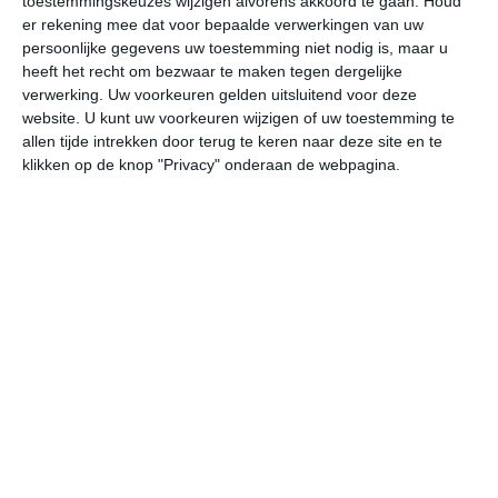
toestemmingskeuzes wijzigen alvorens akkoord te gaan.
Houd
W
er rekening mee dat voor bepaalde verwerkingen van uw
persoonlijke gegevens uw toestemming niet nodig is, maar u
heeft het recht om bezwaar te maken tegen dergelijke
undefined
ma
di
wo
do
verwerking. Uw voorkeuren gelden uitsluitend voor deze
website. U kunt uw voorkeuren wijzigen of uw toestemming te
allen tijde intrekken door terug te keren naar deze site en te
32°
18°
30°
19°
30°
19°
30°
17°
31°
15°
klikken op de knop "Privacy" onderaan de webpagina.
30°C
32°C
29°C
23°C
21°C
20
13:00
16:00
19:00
22:00
01:00
04
13:00
16:00
19:00
22:00
01:00
04
W 2
W 2
WZW 3
O 2
OZO 2
OZ