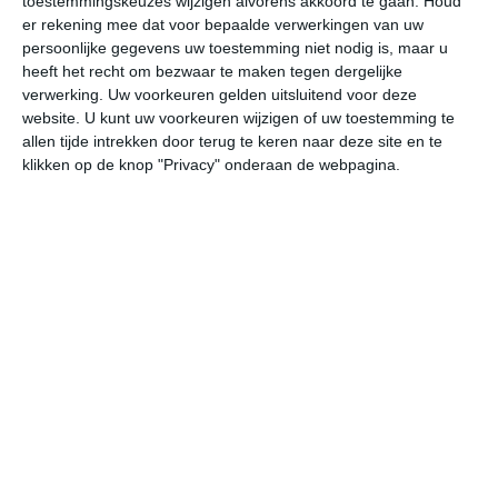
toestemmingskeuzes wijzigen alvorens akkoord te gaan.
Houd
W
er rekening mee dat voor bepaalde verwerkingen van uw
persoonlijke gegevens uw toestemming niet nodig is, maar u
heeft het recht om bezwaar te maken tegen dergelijke
undefined
ma
di
wo
do
verwerking. Uw voorkeuren gelden uitsluitend voor deze
website. U kunt uw voorkeuren wijzigen of uw toestemming te
allen tijde intrekken door terug te keren naar deze site en te
33°
17°
34°
16°
28°
17°
31°
13°
35°
15°
klikken op de knop "Privacy" onderaan de webpagina.
33°C
28°C
23°C
19°C
17°C
16
16:00
19:00
22:00
01:00
04:00
07
16:00
19:00
22:00
01:00
04:00
07
WZW 3
WNW 2
WZW 1
WZW 1
ZW 1
WZ