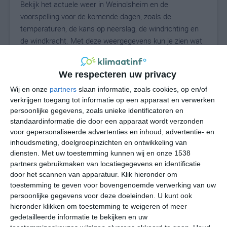
Bekijk het actuele weer in Weinolsheim en de
voorspelling voor de komende dagen, zoals de
temperaturen, de kans op neerslag, de windrichting en
de windkracht. Met deze weergegevens kun je zien wat
voor weer je kunt verwachten in Weinolsheim. Op basis
van de klimaatstatistieken beschrijven we het weer per
We respecteren uw privacy
maand in Weinolsheim. Dit is geen
langetermijnverwachting, maar geeft het gemiddelde
Wij en onze
partners
slaan informatie, zoals cookies, op en/of
verkrijgen toegang tot informatie op een apparaat en verwerken
weerbeeld voor alle maanden van het jaar. Wil je de
persoonlijke gegevens, zoals unieke identificatoren en
uitgebreide weersverwachting voor Weinolsheim zien?
standaardinformatie die door een apparaat wordt verzonden
Op de pagina met extra weerinformatie tonen we de
voor gepersonaliseerde advertenties en inhoud, advertentie- en
kans op sneeuw, de gevoelstemperatuur, de
inhoudsmeting, doelgroepinzichten en ontwikkeling van
zichtbaarheid, de UV-kracht, de luchtdruk en meer goede
diensten.
Met uw toestemming kunnen wij en onze 1538
weerinfo.
partners gebruikmaken van locatiegegevens en identificatie
door het scannen van apparatuur. Klik hieronder om
toestemming te geven voor bovengenoemde verwerking van uw
persoonlijke gegevens voor deze doeleinden. U kunt ook
25
N
hieronder klikken om toestemming te weigeren of meer
°C
gedetailleerde informatie te bekijken en uw
L