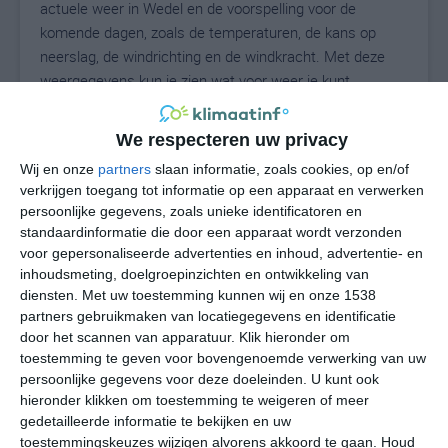
actuele weer in Wedel en de voorspelling voor de
komende dagen, zoals de temperaturen, de kans op
neerslag, de windrichting en de windkracht. Met deze
weergegevens kun je zien wat voor weer je kunt
verwachten in Wedel. Op basis van de
klimaatstatistieken beschrijven we het weer per maand
We respecteren uw privacy
in Wedel. Dit is geen langetermijnverwachting, maar
Wij en onze
partners
slaan informatie, zoals cookies, op en/of
geeft het gemiddelde weerbeeld voor alle maanden van
verkrijgen toegang tot informatie op een apparaat en verwerken
het jaar. Wil je de uitgebreide weersverwachting voor
persoonlijke gegevens, zoals unieke identificatoren en
Wedel zien? Op de pagina met extra weerinformatie
standaardinformatie die door een apparaat wordt verzonden
tonen we de kans op sneeuw, de gevoelstemperatuur,
voor gepersonaliseerde advertenties en inhoud, advertentie- en
de zichtbaarheid, de UV-kracht, de luchtdruk en meer
inhoudsmeting, doelgroepinzichten en ontwikkeling van
goede weerinfo.
diensten.
Met uw toestemming kunnen wij en onze 1538
partners gebruikmaken van locatiegegevens en identificatie
door het scannen van apparatuur. Klik hieronder om
toestemming te geven voor bovengenoemde verwerking van uw
19
persoonlijke gegevens voor deze doeleinden. U kunt ook
N
°C
hieronder klikken om toestemming te weigeren of meer
L
gedetailleerde informatie te bekijken en uw
W
toestemmingskeuzes wijzigen alvorens akkoord te gaan.
Houd