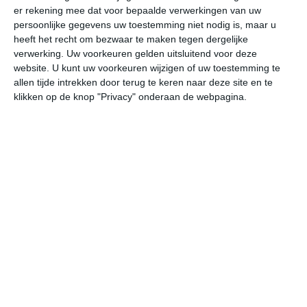
er rekening mee dat voor bepaalde verwerkingen van uw
persoonlijke gegevens uw toestemming niet nodig is, maar u
do
vr
za
zo
ma
heeft het recht om bezwaar te maken tegen dergelijke
verwerking. Uw voorkeuren gelden uitsluitend voor deze
website. U kunt uw voorkeuren wijzigen of uw toestemming te
allen tijde intrekken door terug te keren naar deze site en te
22°
15°
19°
12°
24°
8°
28°
14°
23°
14°
klikken op de knop "Privacy" onderaan de webpagina.
20°C
22°C
23°C
20°C
16°C
15
10:00
13:00
16:00
19:00
22:00
01
10:00
13:00
16:00
19:00
22:00
01
W 3
W 4
W 4
W 4
W 2
WZ
10:00
13:00
16:00
19:00
22:00
01