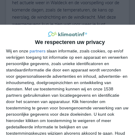
het actuele weer in Waldeck en de voorspelling voor de
komende dagen, zoals de temperaturen, de kans op
neerslag, de windrichting en de windkracht. Met deze
weergegevens kun je zien wat voor weer je kunt
verwachten in Waldeck. Op basis van de
klimaatstatistieken beschrijven we het weer per maand
We respecteren uw privacy
in Waldeck. Dit is geen langetermijnverwachting, maar
Wij en onze
partners
slaan informatie, zoals cookies, op en/of
geeft het gemiddelde weerbeeld voor alle maanden van
verkrijgen toegang tot informatie op een apparaat en verwerken
het jaar. Wil je de uitgebreide weersverwachting voor
persoonlijke gegevens, zoals unieke identificatoren en
Waldeck zien? Op de pagina met extra weerinformatie
standaardinformatie die door een apparaat wordt verzonden
tonen we de kans op sneeuw, de gevoelstemperatuur,
voor gepersonaliseerde advertenties en inhoud, advertentie- en
de zichtbaarheid, de UV-kracht, de luchtdruk en meer
inhoudsmeting, doelgroepinzichten en ontwikkeling van
goede weerinfo.
diensten.
Met uw toestemming kunnen wij en onze 1538
partners gebruikmaken van locatiegegevens en identificatie
door het scannen van apparatuur. Klik hieronder om
toestemming te geven voor bovengenoemde verwerking van uw
23
persoonlijke gegevens voor deze doeleinden. U kunt ook
N
°C
hieronder klikken om toestemming te weigeren of meer
L
gedetailleerde informatie te bekijken en uw
W
toestemmingskeuzes wijzigen alvorens akkoord te gaan.
Houd