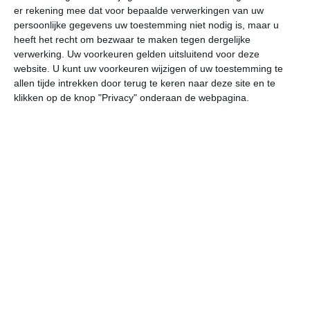
er rekening mee dat voor bepaalde verwerkingen van uw
persoonlijke gegevens uw toestemming niet nodig is, maar u
undefined
ma
di
wo
do
heeft het recht om bezwaar te maken tegen dergelijke
verwerking. Uw voorkeuren gelden uitsluitend voor deze
website. U kunt uw voorkeuren wijzigen of uw toestemming te
allen tijde intrekken door terug te keren naar deze site en te
32°
13°
29°
17°
22°
12°
26°
9°
30°
13°
klikken op de knop "Privacy" onderaan de webpagina.
14°C
24°C
30°C
32°C
28°C
22
07:00
10:00
13:00
16:00
19:00
22
07:00
10:00
13:00
16:00
19:00
22
WZW 0
ZO 1
ZZW 2
ZW 3
WNW 2
WZ
07:00
10:00
13:00
16:00
19:00
22