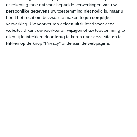
er rekening mee dat voor bepaalde verwerkingen van uw
persoonlijke gegevens uw toestemming niet nodig is, maar u
vr
za
zo
ma
di
heeft het recht om bezwaar te maken tegen dergelijke
verwerking. Uw voorkeuren gelden uitsluitend voor deze
website. U kunt uw voorkeuren wijzigen of uw toestemming te
allen tijde intrekken door terug te keren naar deze site en te
20°
11°
25°
10°
30°
14°
24°
14°
21°
9°
klikken op de knop "Privacy" onderaan de webpagina.
20°C
18°C
15°C
13°C
10°C
13
17:00
20:00
23:00
02:00
05:00
08
17:00
20:00
23:00
02:00
05:00
08
NW 2
NW 1
NNW 1
NO 1
OZO 1
OZ
17:00
20:00
23:00
02:00
05:00
08