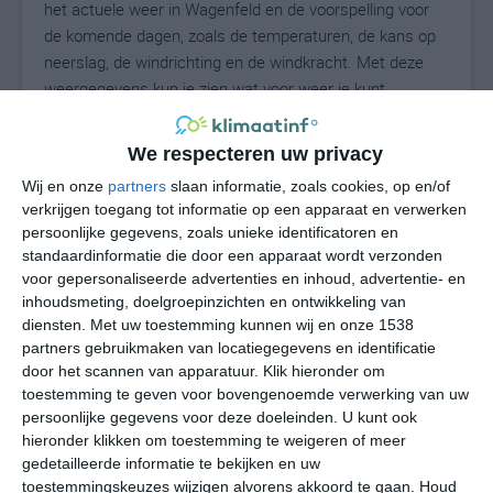
het actuele weer in Wagenfeld en de voorspelling voor
de komende dagen, zoals de temperaturen, de kans op
neerslag, de windrichting en de windkracht. Met deze
weergegevens kun je zien wat voor weer je kunt
verwachten in Wagenfeld. Op basis van de
klimaatstatistieken beschrijven we het weer per maand
We respecteren uw privacy
in Wagenfeld. Dit is geen langetermijnverwachting, maar
Wij en onze
partners
slaan informatie, zoals cookies, op en/of
geeft het gemiddelde weerbeeld voor alle maanden van
verkrijgen toegang tot informatie op een apparaat en verwerken
het jaar. Wil je de uitgebreide weersverwachting voor
persoonlijke gegevens, zoals unieke identificatoren en
Wagenfeld zien? Op de pagina met extra weerinformatie
standaardinformatie die door een apparaat wordt verzonden
tonen we de kans op sneeuw, de gevoelstemperatuur,
voor gepersonaliseerde advertenties en inhoud, advertentie- en
de zichtbaarheid, de UV-kracht, de luchtdruk en meer
inhoudsmeting, doelgroepinzichten en ontwikkeling van
goede weerinfo.
diensten.
Met uw toestemming kunnen wij en onze 1538
partners gebruikmaken van locatiegegevens en identificatie
door het scannen van apparatuur. Klik hieronder om
toestemming te geven voor bovengenoemde verwerking van uw
16
persoonlijke gegevens voor deze doeleinden. U kunt ook
N
°C
hieronder klikken om toestemming te weigeren of meer
L
gedetailleerde informatie te bekijken en uw
W
toestemmingskeuzes wijzigen alvorens akkoord te gaan.
Houd