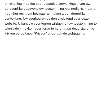
er rekening mee dat voor bepaalde verwerkingen van uw
persoonlijke gegevens uw toestemming niet nodig is, maar u
vr
za
zo
ma
di
heeft het recht om bezwaar te maken tegen dergelijke
verwerking. Uw voorkeuren gelden uitsluitend voor deze
website. U kunt uw voorkeuren wijzigen of uw toestemming te
allen tijde intrekken door terug te keren naar deze site en te
21°
9°
26°
9°
31°
14°
28°
17°
23°
12°
klikken op de knop "Privacy" onderaan de webpagina.
10°C
16°C
20°C
21°C
20°C
16
07:00
10:00
13:00
16:00
19:00
22
07:00
10:00
13:00
16:00
19:00
22
WZW 1
W 2
WNW 1
NW 2
NNW 2
NN
07:00
10:00
13:00
16:00
19:00
22