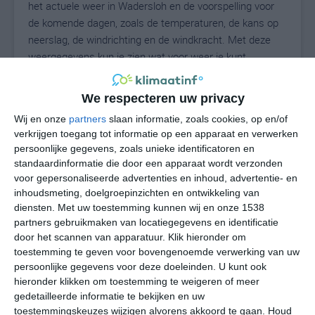
het actuele weer in Wadersloh en de voorspelling voor
de komende dagen, zoals de temperaturen, de kans op
neerslag, de windrichting en de windkracht. Met deze
weergegevens kun je zien wat voor weer je kunt
verwachten in Wadersloh. Op basis van de
klimaatstatistieken beschrijven we het weer per maand
We respecteren uw privacy
in Wadersloh. Dit is geen langetermijnverwachting, maar
Wij en onze
partners
slaan informatie, zoals cookies, op en/of
geeft het gemiddelde weerbeeld voor alle maanden van
verkrijgen toegang tot informatie op een apparaat en verwerken
het jaar. Wil je de uitgebreide weersverwachting voor
persoonlijke gegevens, zoals unieke identificatoren en
Wadersloh zien? Op de pagina met extra weerinformatie
standaardinformatie die door een apparaat wordt verzonden
tonen we de kans op sneeuw, de gevoelstemperatuur,
voor gepersonaliseerde advertenties en inhoud, advertentie- en
de zichtbaarheid, de UV-kracht, de luchtdruk en meer
inhoudsmeting, doelgroepinzichten en ontwikkeling van
goede weerinfo.
diensten.
Met uw toestemming kunnen wij en onze 1538
partners gebruikmaken van locatiegegevens en identificatie
door het scannen van apparatuur. Klik hieronder om
toestemming te geven voor bovengenoemde verwerking van uw
16
persoonlijke gegevens voor deze doeleinden. U kunt ook
N
°C
hieronder klikken om toestemming te weigeren of meer
L
gedetailleerde informatie te bekijken en uw
W
toestemmingskeuzes wijzigen alvorens akkoord te gaan.
Houd