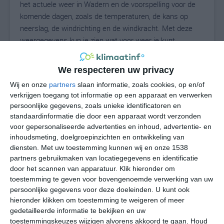
het actuele weer in Wadern en de voorspelling voor de
komende dagen, zoals de temperaturen, de kans op
neerslag, de windrichting en de windkracht. Met deze
weergegevens kun je zien wat voor weer je kunt
verwachten in Wadern. Op basis van de
klimaatstatistieken beschrijven we het weer per maand
We respecteren uw privacy
in Wadern. Dit is geen langetermijnverwachting, maar
Wij en onze
partners
slaan informatie, zoals cookies, op en/of
geeft het gemiddelde weerbeeld voor alle maanden van
verkrijgen toegang tot informatie op een apparaat en verwerken
het jaar. Wil je de uitgebreide weersverwachting voor
persoonlijke gegevens, zoals unieke identificatoren en
Wadern zien? Op de pagina met extra weerinformatie
standaardinformatie die door een apparaat wordt verzonden
tonen we de kans op sneeuw, de gevoelstemperatuur,
voor gepersonaliseerde advertenties en inhoud, advertentie- en
de zichtbaarheid, de UV-kracht, de luchtdruk en meer
inhoudsmeting, doelgroepinzichten en ontwikkeling van
goede weerinfo.
diensten.
Met uw toestemming kunnen wij en onze 1538
partners gebruikmaken van locatiegegevens en identificatie
door het scannen van apparatuur. Klik hieronder om
toestemming te geven voor bovengenoemde verwerking van uw
23
persoonlijke gegevens voor deze doeleinden. U kunt ook
N
°C
hieronder klikken om toestemming te weigeren of meer
L
gedetailleerde informatie te bekijken en uw
W
toestemmingskeuzes wijzigen alvorens akkoord te gaan.
Houd