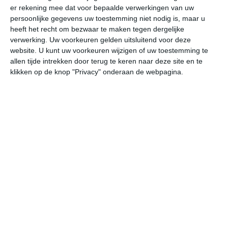
er rekening mee dat voor bepaalde verwerkingen van uw
persoonlijke gegevens uw toestemming niet nodig is, maar u
undefined
ma
di
wo
do
heeft het recht om bezwaar te maken tegen dergelijke
verwerking. Uw voorkeuren gelden uitsluitend voor deze
website. U kunt uw voorkeuren wijzigen of uw toestemming te
allen tijde intrekken door terug te keren naar deze site en te
30°
17°
30°
17°
28°
15°
30°
16°
33°
16°
klikken op de knop "Privacy" onderaan de webpagina.
28°C
27°C
27°C
19°C
17°C
17
13:00
16:00
19:00
22:00
01:00
04
13:00
16:00
19:00
22:00
01:00
04
WZW 3
W 3
WNW 1
NNO 2
NO 1
NO
13:00
16:00
19:00
22:00
01:00
04