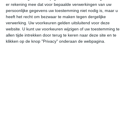
er rekening mee dat voor bepaalde verwerkingen van uw
persoonlijke gegevens uw toestemming niet nodig is, maar u
vr
za
zo
ma
di
heeft het recht om bezwaar te maken tegen dergelijke
verwerking. Uw voorkeuren gelden uitsluitend voor deze
website. U kunt uw voorkeuren wijzigen of uw toestemming te
allen tijde intrekken door terug te keren naar deze site en te
20°
11°
25°
11°
32°
14°
30°
15°
21°
10°
klikken op de knop "Privacy" onderaan de webpagina.
19°C
19°C
19°C
15°C
13°C
11
14:00
17:00
20:00
23:00
02:00
05
14:00
17:00
20:00
23:00
02:00
05
NW 3
NW 3
WNW 2
WNW 1
NNO 1
OZ
14:00
17:00
20:00
23:00
02:00
05