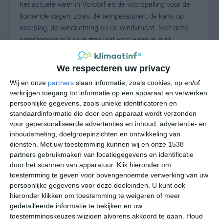
het actuele weer in Vordorf en de voorspelling voor de
komende dagen, zoals de temperaturen, de kans op
neerslag, de windrichting en de windkracht. Met deze
weergegevens kun je zien wat voor weer je kunt
verwachten in Vordorf. Op basis van de
klimaatstatistieken beschrijven we het weer per maand
We respecteren uw privacy
in Vordorf. Dit is geen langetermijnverwachting, maar
Wij en onze
partners
slaan informatie, zoals cookies, op en/of
geeft het gemiddelde weerbeeld voor alle maanden van
verkrijgen toegang tot informatie op een apparaat en verwerken
het jaar. Wil je de uitgebreide weersverwachting voor
persoonlijke gegevens, zoals unieke identificatoren en
Vordorf zien? Op de pagina met extra weerinformatie
standaardinformatie die door een apparaat wordt verzonden
tonen we de kans op sneeuw, de gevoelstemperatuur,
voor gepersonaliseerde advertenties en inhoud, advertentie- en
de zichtbaarheid, de UV-kracht, de luchtdruk en meer
inhoudsmeting, doelgroepinzichten en ontwikkeling van
goede weerinfo.
diensten.
Met uw toestemming kunnen wij en onze 1538
partners gebruikmaken van locatiegegevens en identificatie
door het scannen van apparatuur. Klik hieronder om
toestemming te geven voor bovengenoemde verwerking van uw
16
persoonlijke gegevens voor deze doeleinden. U kunt ook
N
°C
hieronder klikken om toestemming te weigeren of meer
L
gedetailleerde informatie te bekijken en uw
W
toestemmingskeuzes wijzigen alvorens akkoord te gaan.
Houd