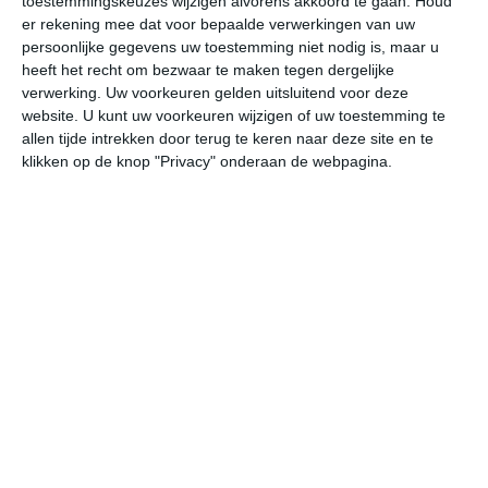
toestemmingskeuzes wijzigen alvorens akkoord te gaan.
Houd
W
er rekening mee dat voor bepaalde verwerkingen van uw
persoonlijke gegevens uw toestemming niet nodig is, maar u
heeft het recht om bezwaar te maken tegen dergelijke
undefined
ma
di
wo
do
verwerking. Uw voorkeuren gelden uitsluitend voor deze
website. U kunt uw voorkeuren wijzigen of uw toestemming te
allen tijde intrekken door terug te keren naar deze site en te
32°
17°
33°
18°
29°
18°
31°
16°
33°
20°
klikken op de knop "Privacy" onderaan de webpagina.
24°C
29°C
32°C
28°C
24°C
20
09:00
12:00
15:00
18:00
21:00
00
09:00
12:00
15:00
18:00
21:00
00
ZW 1
ZW 2
WZW 3
ZW 1
ZW 1
NN