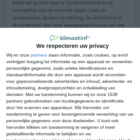
Bekijk het actuele weer in Vorderweidenthal en de
voorspelling voor de komende dagen, zoals de
temperaturen, de kans op neerslag, de windrichting en
de windkracht. Met deze weergegevens kun je zien wat
voor weer je kunt verwachten in Vorderweidenthal. Op
basis van de klimaatstatistieken beschrijven we het
We respecteren uw privacy
weer per maand in Vorderweidenthal. Dit is geen
langetermijnverwachting, maar geeft het gemiddelde
Wij en onze
partners
slaan informatie, zoals cookies, op en/of
verkrijgen toegang tot informatie op een apparaat en verwerken
weerbeeld voor alle maanden van het jaar. Wil je de
persoonlijke gegevens, zoals unieke identificatoren en
uitgebreide weersverwachting voor Vorderweidenthal
standaardinformatie die door een apparaat wordt verzonden
zien? Op de pagina met extra weerinformatie tonen we
voor gepersonaliseerde advertenties en inhoud, advertentie- en
de kans op sneeuw, de gevoelstemperatuur, de
inhoudsmeting, doelgroepinzichten en ontwikkeling van
zichtbaarheid, de UV-kracht, de luchtdruk en meer goede
diensten.
Met uw toestemming kunnen wij en onze 1538
weerinfo.
partners gebruikmaken van locatiegegevens en identificatie
door het scannen van apparatuur. Klik hieronder om
toestemming te geven voor bovengenoemde verwerking van uw
persoonlijke gegevens voor deze doeleinden. U kunt ook
24
N
hieronder klikken om toestemming te weigeren of meer
°C
gedetailleerde informatie te bekijken en uw
L