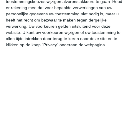
20
toestemmingskeuzes wijzigen alvorens akkoord te gaan.
Houd
L
er rekening mee dat voor bepaalde verwerkingen van uw
W
persoonlijke gegevens uw toestemming niet nodig is, maar u
heeft het recht om bezwaar te maken tegen dergelijke
verwerking. Uw voorkeuren gelden uitsluitend voor deze
vr
za
zo
ma
di
website. U kunt uw voorkeuren wijzigen of uw toestemming te
allen tijde intrekken door terug te keren naar deze site en te
klikken op de knop "Privacy" onderaan de webpagina.
26°
15°
28°
12°
32°
14°
29°
15°
29°
16°
22°C
25°C
25°C
23°C
18°C
15
11:00
14:00
17:00
20:00
23:00
02
11:00
14:00
17:00
20:00
23:00
02
NO 2
NNO 2
NNO 2
NO 2
NNO 1
NN