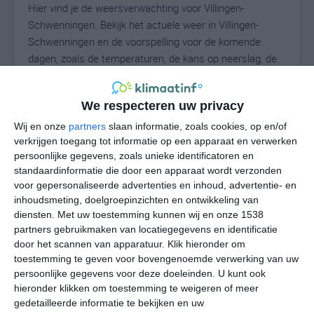
Hier vind je de weersverwachting voor Villingen-
Schwenningen. Bekijk het actuele weer in Villingen-
Schwenningen en de voorspelling voor de komende
dagen, zoals de temperaturen, de kans op neerslag, de
windrichting en de windkracht. Met deze weergegevens
kun je zien wat voor weer je kunt verwachten in Villingen-
We respecteren uw privacy
Schwenningen. Op basis van de klimaatstatistieken
beschrijven we het weer per maand in Villingen-
Wij en onze
partners
slaan informatie, zoals cookies, op en/of
Schwenningen. Dit is geen langetermijnverwachting,
verkrijgen toegang tot informatie op een apparaat en verwerken
persoonlijke gegevens, zoals unieke identificatoren en
maar geeft het gemiddelde weerbeeld voor alle
standaardinformatie die door een apparaat wordt verzonden
maanden van het jaar. Wil je de uitgebreide
voor gepersonaliseerde advertenties en inhoud, advertentie- en
weersverwachting voor Villingen-Schwenningen zien? Op
inhoudsmeting, doelgroepinzichten en ontwikkeling van
de pagina met extra weerinformatie tonen we de kans
diensten.
Met uw toestemming kunnen wij en onze 1538
op sneeuw, de gevoelstemperatuur, de zichtbaarheid, de
partners gebruikmaken van locatiegegevens en identificatie
UV-kracht, de luchtdruk en meer goede weerinfo.
door het scannen van apparatuur. Klik hieronder om
toestemming te geven voor bovengenoemde verwerking van uw
persoonlijke gegevens voor deze doeleinden. U kunt ook
hieronder klikken om toestemming te weigeren of meer
N
gedetailleerde informatie te bekijken en uw
°C