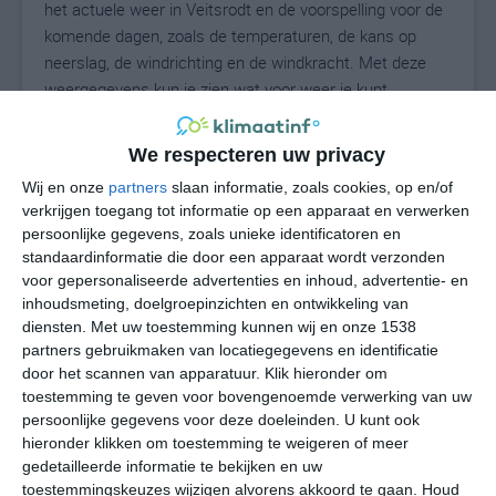
het actuele weer in Veitsrodt en de voorspelling voor de
komende dagen, zoals de temperaturen, de kans op
neerslag, de windrichting en de windkracht. Met deze
weergegevens kun je zien wat voor weer je kunt
verwachten in Veitsrodt. Op basis van de
klimaatstatistieken beschrijven we het weer per maand
We respecteren uw privacy
in Veitsrodt. Dit is geen langetermijnverwachting, maar
Wij en onze
partners
slaan informatie, zoals cookies, op en/of
geeft het gemiddelde weerbeeld voor alle maanden van
verkrijgen toegang tot informatie op een apparaat en verwerken
het jaar. Wil je de uitgebreide weersverwachting voor
persoonlijke gegevens, zoals unieke identificatoren en
Veitsrodt zien? Op de pagina met extra weerinformatie
standaardinformatie die door een apparaat wordt verzonden
tonen we de kans op sneeuw, de gevoelstemperatuur,
voor gepersonaliseerde advertenties en inhoud, advertentie- en
de zichtbaarheid, de UV-kracht, de luchtdruk en meer
inhoudsmeting, doelgroepinzichten en ontwikkeling van
goede weerinfo.
diensten.
Met uw toestemming kunnen wij en onze 1538
partners gebruikmaken van locatiegegevens en identificatie
door het scannen van apparatuur. Klik hieronder om
toestemming te geven voor bovengenoemde verwerking van uw
20
persoonlijke gegevens voor deze doeleinden. U kunt ook
N
°C
hieronder klikken om toestemming te weigeren of meer
L
gedetailleerde informatie te bekijken en uw
W
toestemmingskeuzes wijzigen alvorens akkoord te gaan.
Houd