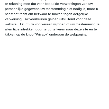
er rekening mee dat voor bepaalde verwerkingen van uw
persoonlijke gegevens uw toestemming niet nodig is, maar u
vr
za
zo
ma
di
heeft het recht om bezwaar te maken tegen dergelijke
verwerking. Uw voorkeuren gelden uitsluitend voor deze
website. U kunt uw voorkeuren wijzigen of uw toestemming te
allen tijde intrekken door terug te keren naar deze site en te
23°
14°
28°
9°
31°
15°
32°
18°
29°
16°
klikken op de knop "Privacy" onderaan de webpagina.
13°C
11°C
9°C
17°C
23°C
27
00:00
03:00
06:00
09:00
12:00
15
00:00
03:00
06:00
09:00
12:00
15
NNW 1
NNW 1
NNW 1
NO 2
ONO 2
OZ
00:00
03:00
06:00
09:00
12:00
15