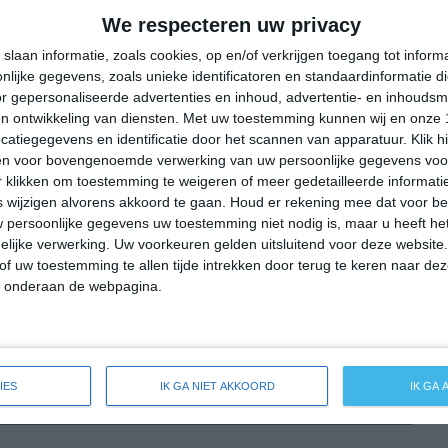
32°
20°
26°
16°
29°
12°
33°
15°
We respecteren uw privacy
14°C
13°C
12°C
20°C
26°C
slaan informatie, zoals cookies, op en/of verkrijgen toegang tot infor
lijke gegevens, zoals unieke identificatoren en standaardinformatie d
r gepersonaliseerde advertenties en inhoud, advertentie- en inhoudsm
n ontwikkeling van diensten.
Met uw toestemming kunnen wij en onze 
01:00
04:00
07:00
10:00
13:00
atiegegevens en identificatie door het scannen van apparatuur. Klik 
en voor bovengenoemde verwerking van uw persoonlijke gegevens voo
 klikken om toestemming te weigeren of meer gedetailleerde informatie
wijzigen alvorens akkoord te gaan.
Houd er rekening mee dat voor b
01:00
04:00
07:00
10:00
13:00
 persoonlijke gegevens uw toestemming niet nodig is, maar u heeft h
lijke verwerking. Uw voorkeuren gelden uitsluitend voor deze website
NO 2
NO 2
NO 1
O 2
OZO 2
of uw toestemming te allen tijde intrekken door terug te keren naar deze
" onderaan de webpagina.
01:00
04:00
07:00
10:00
13:00
IES
IK GA NIET AKKOORD
IK GA
ide weersverwachting voor Untersiemau