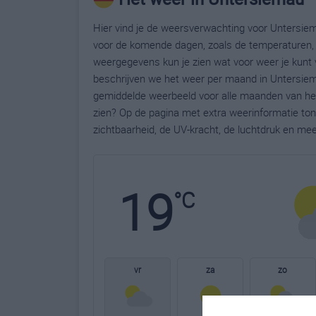
Hier vind je de weersverwachting voor Untersiem
voor de komende dagen, zoals de temperaturen, 
weergegevens kun je zien wat voor weer je kunt 
beschrijven we het weer per maand in Untersiema
gemiddelde weerbeeld voor alle maanden van het
zien? Op de pagina met extra weerinformatie to
zichtbaarheid, de UV-kracht, de luchtdruk en me
19
°C
vr
za
zo