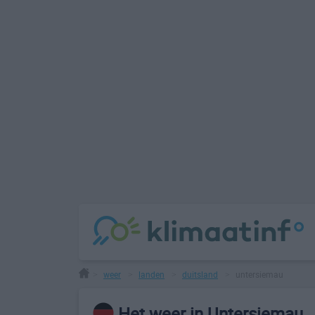
weer
landen
duitsland
untersiemau
>
>
>
>
Het weer in Untersiemau