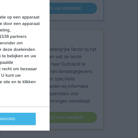
klimaatinfo van Duitsland
matie op een apparaat
ie door een apparaat
eting,
1538 partners
Beste reistijd
hieronder om
Het weer is een belangrijke factor bij het
r deze doeleinden.
reizen. Wil je weten wat de beste
 te bekijken en uw
epaalde
maanden zijn om naar Duitsland te
et recht om bezwaar
reizen? Op basis van klimaatgegevens,
. U kunt uw
weersextremen en specifieke
 site en te klikken
weerinformatie bieden wij informatie
over de beste reisperiodes voor
duizenden bestemmingen wereldwijd.
beste reistijd voor Duitsland
 AKKOORD