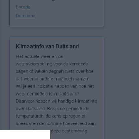
Europa
Duitsland
Klimaatinfo van Duitsland
Het actuele weer en de
weersvoorspelling voor de komende
dagen of weken zeggen niets over hoe
het weer in andere maanden kan zijn.
Wil je een indicatie hebben van hoe het
weer gemiddeld is in Duitsland?
Daarvoor hebben wij handige klimaatinfo
over Duitsland. Bekijk de gemiddelde
temperaturen, de kans op regen of
sneeuw en de normale hoeveelheid aan
zonneschijn voor deze bestemming.