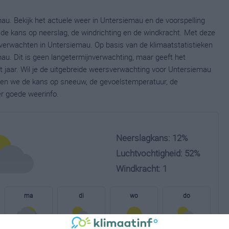
au. Bekijk het actuele weer in Untersiemau en de voorspelling
de kans op neerslag, de windrichting en de windkracht. Met deze
verwachten in Untersiemau. Op basis van de klimaatstatistieken
u. Dit is geen langetermijnverwachting, maar geeft het
 jaar. Wil je de uitgebreide weersverwachting voor Untersiemau
nen we de kans op sneeuw, de gevoelstemperatuur, de
er goede weerinfo.
Neerslagkans: 12%
Luchtvochtigheid: 52%
Windkracht: 1
ma
di
wo
do