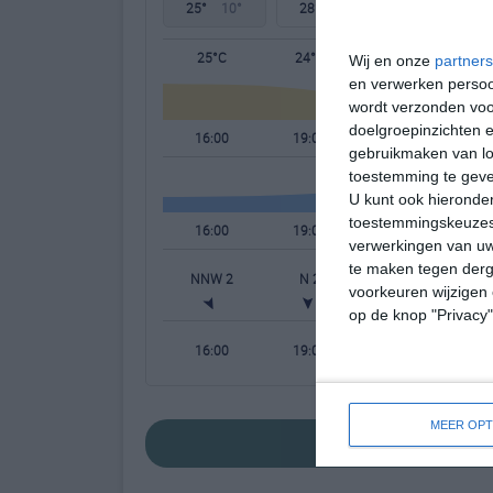
25°
10°
28°
11°
33°
12°
25°C
24°C
18°C
Wij en onze
partners
en verwerken persoon
wordt verzonden voo
doelgroepinzichten e
16:00
19:00
22:00
gebruikmaken van loc
toestemming te gev
U kunt ook hieronder
toestemmingskeuzes 
16:00
19:00
22:00
verwerkingen van uw
te maken tegen derge
NNW 2
N 2
NNO 1
voorkeuren wijzigen 
op de knop "Privacy
16:00
19:00
22:00
MEER OPT
bekijk de uitgebre