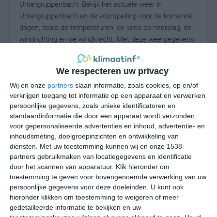
Untergruppenbach. Bekijk het actuele weer in
Untergruppenbach en de voorspelling voor de komende
dagen, zoals de temperaturen, de kans op neerslag, de
windrichting en de windkracht. Met deze weergegevens
kun je zien wat voor weer je kunt verwachten in
Untergruppenbach. Op basis van de klimaatstatistieken
We respecteren uw privacy
beschrijven we het weer per maand in
Untergruppenbach. Dit is geen langetermijnverwachting,
Wij en onze
partners
slaan informatie, zoals cookies, op en/of
verkrijgen toegang tot informatie op een apparaat en verwerken
maar geeft het gemiddelde weerbeeld voor alle
persoonlijke gegevens, zoals unieke identificatoren en
maanden van het jaar. Wil je de uitgebreide
standaardinformatie die door een apparaat wordt verzonden
weersverwachting voor Untergruppenbach zien? Op de
voor gepersonaliseerde advertenties en inhoud, advertentie- en
pagina met extra weerinformatie tonen we de kans op
inhoudsmeting, doelgroepinzichten en ontwikkeling van
sneeuw, de gevoelstemperatuur, de zichtbaarheid, de
diensten.
Met uw toestemming kunnen wij en onze 1538
UV-kracht, de luchtdruk en meer goede weerinfo.
partners gebruikmaken van locatiegegevens en identificatie
door het scannen van apparatuur. Klik hieronder om
toestemming te geven voor bovengenoemde verwerking van uw
persoonlijke gegevens voor deze doeleinden. U kunt ook
26
N
hieronder klikken om toestemming te weigeren of meer
°C
gedetailleerde informatie te bekijken en uw
L