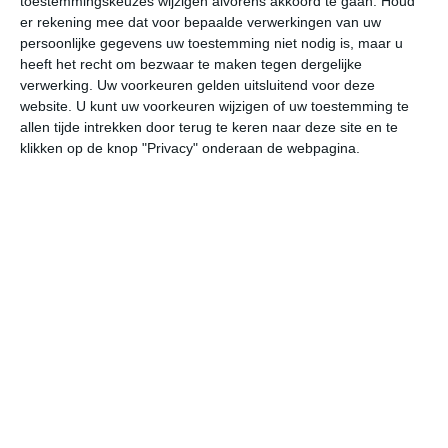
toestemmingskeuzes wijzigen alvorens akkoord te gaan.
Houd
W
er rekening mee dat voor bepaalde verwerkingen van uw
persoonlijke gegevens uw toestemming niet nodig is, maar u
heeft het recht om bezwaar te maken tegen dergelijke
za
zo
ma
di
wo
verwerking. Uw voorkeuren gelden uitsluitend voor deze
website. U kunt uw voorkeuren wijzigen of uw toestemming te
allen tijde intrekken door terug te keren naar deze site en te
35°
17°
34°
18°
31°
18°
31°
15°
34°
15°
klikken op de knop "Privacy" onderaan de webpagina.
19°C
18°C
21°C
29°C
34°C
35
02:00
05:00
08:00
11:00
14:00
17
02:00
05:00
08:00
11:00
14:00
17
OZO 1
ZO 1
ZO 1
Z 1
WZW 1
W