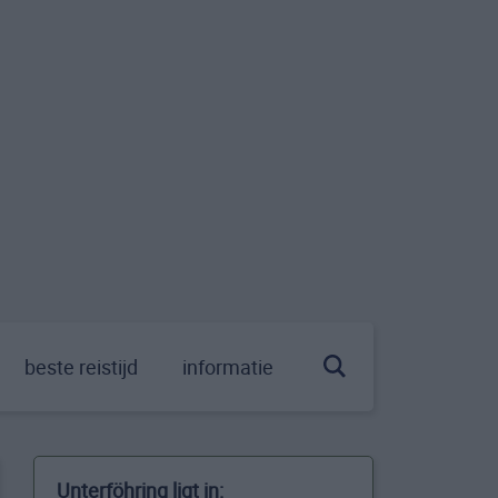
beste reistijd
informatie
Unterföhring ligt in: