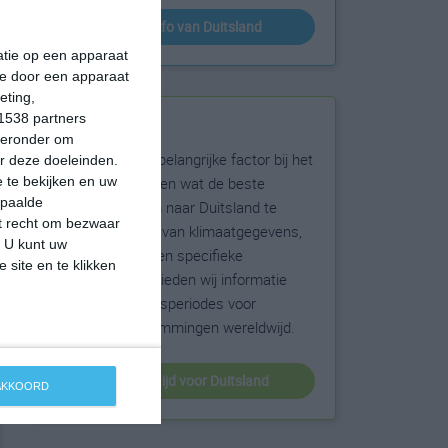
klimaatinfo van Duitsland
matie op een apparaat
ie door een apparaat
eting,
1538 partners
Beste reistijd
hieronder om
Het weer is een belangrijke factor bij het
r deze doeleinden.
reizen. Wil je weten wat de beste
 te bekijken en uw
epaalde
maanden zijn om naar Duitsland te
et recht om bezwaar
reizen? Op basis van klimaatgegevens,
. U kunt uw
weersextremen en specifieke
 site en te klikken
weerinformatie bieden wij informatie
over de beste reisperiodes voor
duizenden bestemmingen wereldwijd.
beste reistijd voor Duitsland
 AKKOORD