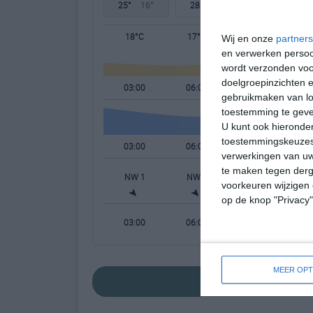
25°
16°
28°
14°
32°
14°
18°C
17°C
19°C
Wij en onze
partners
en verwerken persoon
wordt verzonden voo
doelgroepinzichten e
03:00
06:00
09:00
gebruikmaken van loc
toestemming te gev
U kunt ook hieronder
toestemmingskeuzes 
03:00
06:00
09:00
verwerkingen van uw
te maken tegen derge
NW 1
NW 1
NNW 1
voorkeuren wijzigen 
op de knop "Privacy
03:00
06:00
09:00
MEER OPT
bekijk de uitgebrei