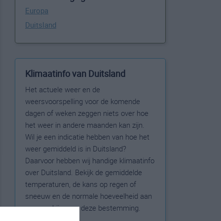
Europa
Duitsland
Klimaatinfo van Duitsland
Het actuele weer en de
weersvoorspelling voor de komende
dagen of weken zeggen niets over hoe
het weer in andere maanden kan zijn.
Wil je een indicatie hebben van hoe het
weer gemiddeld is in Duitsland?
Daarvoor hebben wij handige klimaatinfo
over Duitsland. Bekijk de gemiddelde
temperaturen, de kans op regen of
sneeuw en de normale hoeveelheid aan
zonneschijn voor deze bestemming.