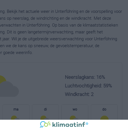
ng. Bekijk het actuele weer in Unterföhring en de voorspelling voor
ns op neerslag, de windrichting en de windkracht. Met deze
verwachten in Unterföhring. Op basis van de klimaatstatistieken
ng. Dit is geen langetermijnverwachting, maar geeft het
jaar. Wil je de uitgebreide weersverwachting voor Unterföhring
nen we de kans op sneeuw, de gevoelstemperatuur, de
er goede weerinfo.
Neerslagkans: 16%
Luchtvochtigheid: 59%
Windkracht: 2
ma
di
wo
do