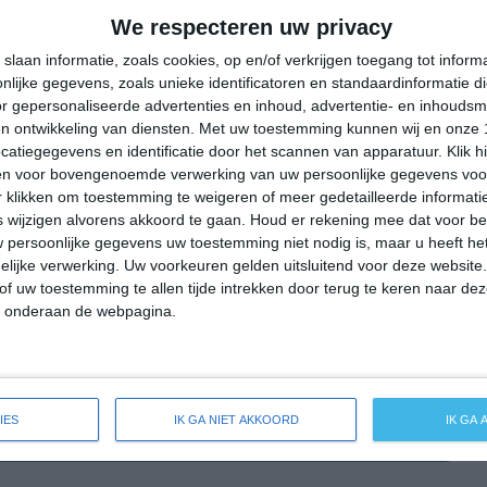
26°
19°
27°
17°
31°
17°
33°
17°
We respecteren uw privacy
22°C
25°C
25°C
21°C
20°C
slaan informatie, zoals cookies, op en/of verkrijgen toegang tot infor
lijke gegevens, zoals unieke identificatoren en standaardinformatie d
r gepersonaliseerde advertenties en inhoud, advertentie- en inhoudsm
n ontwikkeling van diensten.
Met uw toestemming kunnen wij en onze 
12:00
15:00
18:00
21:00
00:00
atiegegevens en identificatie door het scannen van apparatuur. Klik 
en voor bovengenoemde verwerking van uw persoonlijke gegevens voo
 klikken om toestemming te weigeren of meer gedetailleerde informatie
wijzigen alvorens akkoord te gaan.
Houd er rekening mee dat voor b
12:00
15:00
18:00
21:00
00:00
 persoonlijke gegevens uw toestemming niet nodig is, maar u heeft h
lijke verwerking. Uw voorkeuren gelden uitsluitend voor deze website
N 2
NNO 3
NNO 2
NO 1
N 1
of uw toestemming te allen tijde intrekken door terug te keren naar deze
" onderaan de webpagina.
12:00
15:00
18:00
21:00
00:00
IES
IK GA NIET AKKOORD
IK GA
de weersverwachting voor Unterföhring