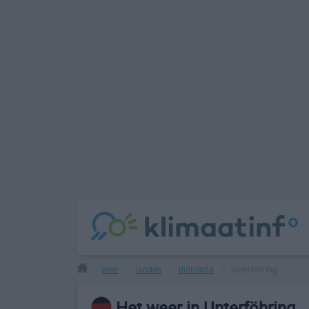
weer
landen
duitsland
unterföhring
>
>
>
>
Het weer in Unterföhring