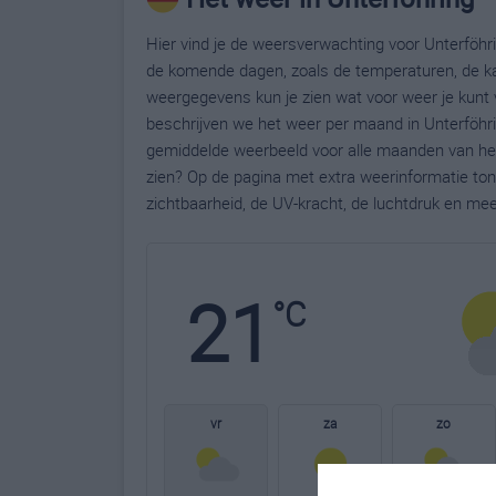
Hier vind je de weersverwachting voor Unterföhri
de komende dagen, zoals de temperaturen, de ka
weergegevens kun je zien wat voor weer je kunt 
beschrijven we het weer per maand in Unterföhri
gemiddelde weerbeeld voor alle maanden van het 
zien? Op de pagina met extra weerinformatie to
zichtbaarheid, de UV-kracht, de luchtdruk en me
21
°C
vr
za
zo