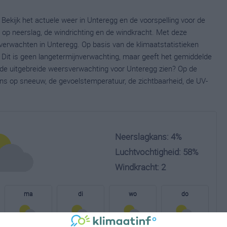
Bekijk het actuele weer in Unteregg en de voorspelling voor de
op neerslag, de windrichting en de windkracht. Met deze
verwachten in Unteregg. Op basis van de klimaatstatistieken
 Dit is geen langetermijnverwachting, maar geeft het gemiddelde
e de uitgebreide weersverwachting voor Unteregg zien? Op de
ns op sneeuw, de gevoelstemperatuur, de zichtbaarheid, de UV-
Neerslagkans: 4%
Luchtvochtigheid: 58%
Windkracht: 2
ma
di
wo
do