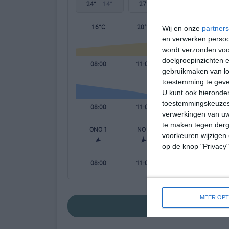
24°
14°
27°
14°
31°
13°
16°C
20°C
23°C
Wij en onze
partners
en verwerken persoon
wordt verzonden voo
doelgroepinzichten e
08:00
11:00
14:00
gebruikmaken van loc
toestemming te gev
U kunt ook hieronder
toestemmingskeuzes 
08:00
11:00
14:00
verwerkingen van uw
te maken tegen derge
ONO 1
NO 2
NO 3
voorkeuren wijzigen 
op de knop "Privacy
08:00
11:00
14:00
MEER OPT
bekijk de uitgebr