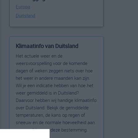
Europa
Duitsland
Klimaatinfo van Duitsland
Het actuele weer en de
weersvoorspelling voor de komende
dagen of weken zeggen niets over hoe
het weer in andere maanden kan zijn.
Wil je een indicatie hebben van hoe het
weer gemiddeld is in Duitsland?
Daarvoor hebben wij handige klimaatinfo
over Duitsland. Bekijk de gemiddelde
temperaturen, de kans op regen of
sneeuw en de normale hoeveelheid aan
zonneschijn voor deze bestemming.