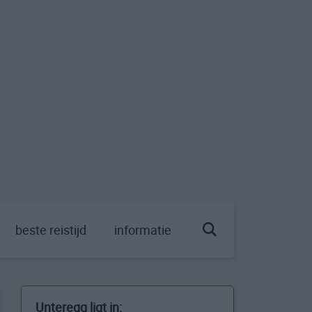
beste reistijd
informatie
Unteregg ligt in: