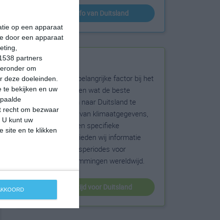
klimaatinfo van Duitsland
matie op een apparaat
ie door een apparaat
eting,
1538 partners
Beste reistijd
hieronder om
Het weer is een belangrijke factor bij het
r deze doeleinden.
reizen. Wil je weten wat de beste
 te bekijken en uw
epaalde
maanden zijn om naar Duitsland te
et recht om bezwaar
reizen? Op basis van klimaatgegevens,
. U kunt uw
weersextremen en specifieke
 site en te klikken
weerinformatie bieden wij informatie
over de beste reisperiodes voor
duizenden bestemmingen wereldwijd.
beste reistijd voor Duitsland
 AKKOORD