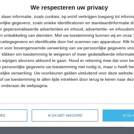
29°
17°
28°
17°
30°
14°
32°
16°
We respecteren uw privacy
24°C
21°C
18°C
16°C
14°C
slaan informatie, zoals cookies, op en/of verkrijgen toegang tot infor
lijke gegevens, zoals unieke identificatoren en standaardinformatie d
r gepersonaliseerde advertenties en inhoud, advertentie- en inhoudsm
n ontwikkeling van diensten.
Met uw toestemming kunnen wij en onze 
17:00
20:00
23:00
02:00
05:00
atiegegevens en identificatie door het scannen van apparatuur. Klik 
en voor bovengenoemde verwerking van uw persoonlijke gegevens voo
 klikken om toestemming te weigeren of meer gedetailleerde informatie
wijzigen alvorens akkoord te gaan.
Houd er rekening mee dat voor b
17:00
20:00
23:00
02:00
05:00
 persoonlijke gegevens uw toestemming niet nodig is, maar u heeft h
lijke verwerking. Uw voorkeuren gelden uitsluitend voor deze website
ONO 2
NO 2
ZO 1
ZZO 1
OZO 1
of uw toestemming te allen tijde intrekken door terug te keren naar deze
" onderaan de webpagina.
17:00
20:00
23:00
02:00
05:00
IES
IK GA NIET AKKOORD
IK GA
eide weersverwachting voor Unteregg