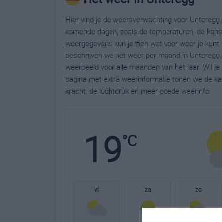
Hier vind je de weersverwachting voor Unteregg. 
komende dagen, zoals de temperaturen, de kans 
weergegevens kun je zien wat voor weer je kunt 
beschrijven we het weer per maand in Unteregg.
weerbeeld voor alle maanden van het jaar. Wil j
pagina met extra weerinformatie tonen we de ka
kracht, de luchtdruk en meer goede weerinfo.
19
°C
vr
za
zo