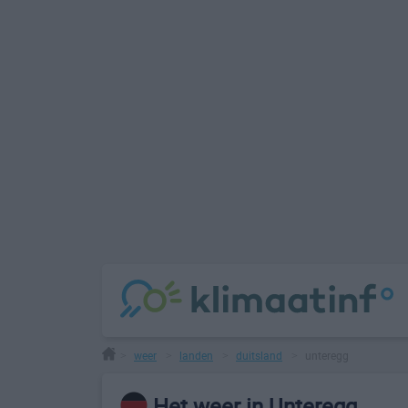
weer
landen
duitsland
unteregg
>
>
>
>
Het weer in Unteregg