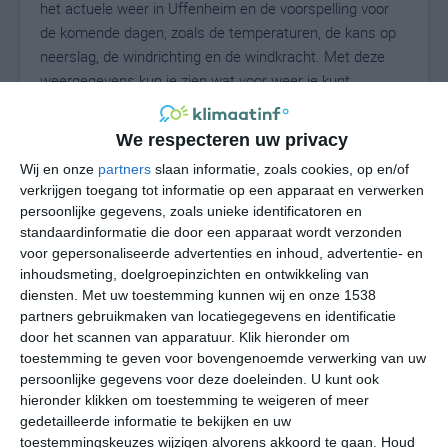
het actuele weer in Uffenheim en de voorspelling voor
de komende dagen, zoals de temperaturen, de kans op
neerslag, de windrichting en de windkracht. Met deze
weergegevens kun je zien wat voor weer je kunt
verwachten in Uffenheim. Op basis van de
klimaatstatistieken beschrijven we het weer per maand
We respecteren uw privacy
in Uffenheim. Dit is geen langetermijnverwachting, maar
Wij en onze
partners
slaan informatie, zoals cookies, op en/of
geeft het gemiddelde weerbeeld voor alle maanden van
verkrijgen toegang tot informatie op een apparaat en verwerken
het jaar. Wil je de uitgebreide weersverwachting voor
persoonlijke gegevens, zoals unieke identificatoren en
Uffenheim zien? Op de pagina met extra weerinformatie
standaardinformatie die door een apparaat wordt verzonden
tonen we de kans op sneeuw, de gevoelstemperatuur,
voor gepersonaliseerde advertenties en inhoud, advertentie- en
de zichtbaarheid, de UV-kracht, de luchtdruk en meer
inhoudsmeting, doelgroepinzichten en ontwikkeling van
goede weerinfo.
diensten.
Met uw toestemming kunnen wij en onze 1538
partners gebruikmaken van locatiegegevens en identificatie
door het scannen van apparatuur. Klik hieronder om
toestemming te geven voor bovengenoemde verwerking van uw
24
persoonlijke gegevens voor deze doeleinden. U kunt ook
N
°C
hieronder klikken om toestemming te weigeren of meer
L
gedetailleerde informatie te bekijken en uw
W
toestemmingskeuzes wijzigen alvorens akkoord te gaan.
Houd