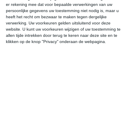
er rekening mee dat voor bepaalde verwerkingen van uw
persoonlijke gegevens uw toestemming niet nodig is, maar u
undefined
ma
di
wo
do
heeft het recht om bezwaar te maken tegen dergelijke
verwerking. Uw voorkeuren gelden uitsluitend voor deze
website. U kunt uw voorkeuren wijzigen of uw toestemming te
allen tijde intrekken door terug te keren naar deze site en te
33°
14°
34°
19°
29°
17°
29°
12°
31°
13°
klikken op de knop "Privacy" onderaan de webpagina.
26°C
31°C
33°C
30°C
25°C
20
10:00
13:00
16:00
19:00
22:00
01
10:00
13:00
16:00
19:00
22:00
01
ZO 2
ZZW 2
WZW 3
W 3
WNW 1
ZZ
10:00
13:00
16:00
19:00
22:00
01