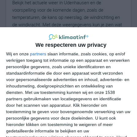
Bekijk het actuele weer in Udenhausen en de
voorspelling voor de komende dagen, zoals de
temperaturen, de kans op neerslag, de windrichting en
de windkracht. Met deze weergegevens kun je zien wat
voor weer je kunt verwachten in Udenhausen. Op basis
van de klimaatstatistieken beschrijven we het weer per
We respecteren uw privacy
maand in Udenhausen. Dit is geen
langetermijnverwachting, maar geeft het gemiddelde
Wij en onze
partners
slaan informatie, zoals cookies, op en/of
verkrijgen toegang tot informatie op een apparaat en verwerken
weerbeeld voor alle maanden van het jaar. Wil je de
persoonlijke gegevens, zoals unieke identificatoren en
uitgebreide weersverwachting voor Udenhausen zien?
standaardinformatie die door een apparaat wordt verzonden
Op de pagina met extra weerinformatie tonen we de
voor gepersonaliseerde advertenties en inhoud, advertentie- en
kans op sneeuw, de gevoelstemperatuur, de
inhoudsmeting, doelgroepinzichten en ontwikkeling van
zichtbaarheid, de UV-kracht, de luchtdruk en meer goede
diensten.
Met uw toestemming kunnen wij en onze 1538
weerinfo.
partners gebruikmaken van locatiegegevens en identificatie
door het scannen van apparatuur. Klik hieronder om
toestemming te geven voor bovengenoemde verwerking van uw
persoonlijke gegevens voor deze doeleinden. U kunt ook
16
N
hieronder klikken om toestemming te weigeren of meer
°C
gedetailleerde informatie te bekijken en uw
L