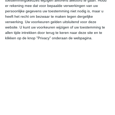
toestemmingskeuzes wijzigen alvorens akkoord te gaan.
Houd
W
er rekening mee dat voor bepaalde verwerkingen van uw
persoonlijke gegevens uw toestemming niet nodig is, maar u
heeft het recht om bezwaar te maken tegen dergelijke
vr
za
zo
ma
di
verwerking. Uw voorkeuren gelden uitsluitend voor deze
website. U kunt uw voorkeuren wijzigen of uw toestemming te
allen tijde intrekken door terug te keren naar deze site en te
20°
9°
25°
10°
30°
14°
26°
18°
23°
13°
klikken op de knop "Privacy" onderaan de webpagina.
9°C
16°C
19°C
20°C
19°C
14
07:00
10:00
13:00
16:00
19:00
22
07:00
10:00
13:00
16:00
19:00
22
WNW 1
NW 2
NW 2
NNW 2
NNW 2
NN