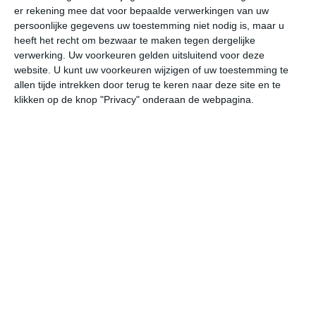
er rekening mee dat voor bepaalde verwerkingen van uw
persoonlijke gegevens uw toestemming niet nodig is, maar u
za
zo
ma
di
wo
heeft het recht om bezwaar te maken tegen dergelijke
verwerking. Uw voorkeuren gelden uitsluitend voor deze
website. U kunt uw voorkeuren wijzigen of uw toestemming te
allen tijde intrekken door terug te keren naar deze site en te
22°
9°
27°
14°
21°
13°
18°
10°
20°
9°
klikken op de knop "Privacy" onderaan de webpagina.
21°C
22°C
22°C
16°C
15°C
14
13:00
16:00
19:00
22:00
01:00
04
13:00
16:00
19:00
22:00
01:00
04
ZW 2
ZW 2
ZW 1
ONO 1
OZO 1
ZO
13:00
16:00
19:00
22:00
01:00
04