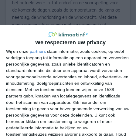
het actuele weer in Tüttendorf en de voorspelling voor
de komende dagen, zoals de temperaturen, de kans op
neerslag, de windrichting en de windkracht. Met deze
weergegevens kun je zien wat voor weer je kunt
verwachten in Tüttendorf. Op basis van de
klimaatstatistieken beschrijven we het weer per maand
We respecteren uw privacy
in Tüttendorf. Dit is geen langetermijnverwachting, maar
Wij en onze
partners
slaan informatie, zoals cookies, op en/of
geeft het gemiddelde weerbeeld voor alle maanden van
verkrijgen toegang tot informatie op een apparaat en verwerken
het jaar. Wil je de uitgebreide weersverwachting voor
persoonlijke gegevens, zoals unieke identificatoren en
Tüttendorf zien? Op de pagina met extra weerinformatie
standaardinformatie die door een apparaat wordt verzonden
tonen we de kans op sneeuw, de gevoelstemperatuur,
voor gepersonaliseerde advertenties en inhoud, advertentie- en
de zichtbaarheid, de UV-kracht, de luchtdruk en meer
inhoudsmeting, doelgroepinzichten en ontwikkeling van
goede weerinfo.
diensten.
Met uw toestemming kunnen wij en onze 1538
partners gebruikmaken van locatiegegevens en identificatie
door het scannen van apparatuur. Klik hieronder om
toestemming te geven voor bovengenoemde verwerking van uw
16
persoonlijke gegevens voor deze doeleinden. U kunt ook
N
°C
hieronder klikken om toestemming te weigeren of meer
L
gedetailleerde informatie te bekijken en uw
W
toestemmingskeuzes wijzigen alvorens akkoord te gaan.
Houd