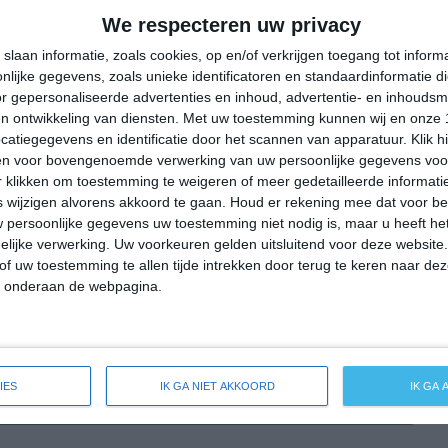
29°
16°
30°
15°
29°
16°
31°
19°
We respecteren uw privacy
27°C
26°C
18°C
17°C
16°C
slaan informatie, zoals cookies, op en/of verkrijgen toegang tot infor
lijke gegevens, zoals unieke identificatoren en standaardinformatie d
r gepersonaliseerde advertenties en inhoud, advertentie- en inhoudsm
n ontwikkeling van diensten.
Met uw toestemming kunnen wij en onze 
16:00
19:00
22:00
01:00
04:00
atiegegevens en identificatie door het scannen van apparatuur. Klik 
en voor bovengenoemde verwerking van uw persoonlijke gegevens voo
 klikken om toestemming te weigeren of meer gedetailleerde informatie
wijzigen alvorens akkoord te gaan.
Houd er rekening mee dat voor b
16:00
19:00
22:00
01:00
04:00
 persoonlijke gegevens uw toestemming niet nodig is, maar u heeft h
lijke verwerking. Uw voorkeuren gelden uitsluitend voor deze website
NW 2
NNW 2
O 2
OZO 1
O 2
of uw toestemming te allen tijde intrekken door terug te keren naar deze
" onderaan de webpagina.
16:00
19:00
22:00
01:00
04:00
IES
IK GA NIET AKKOORD
IK GA
breide weersverwachting voor Tunau