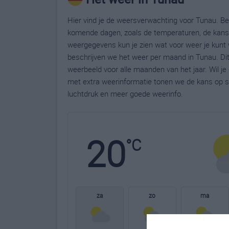
Hier vind je de weersverwachting voor Tunau. Bek
komende dagen, zoals de temperaturen, de kans 
weergegevens kun je zien wat voor weer je kunt 
beschrijven we het weer per maand in Tunau. Di
weerbeeld voor alle maanden van het jaar. Wil j
met extra weerinformatie tonen we de kans op s
luchtdruk en meer goede weerinfo.
20
°C
za
zo
ma