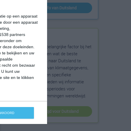
klimaatinfo van Duitsland
matie op een apparaat
ie door een apparaat
eting,
1538 partners
Beste reistijd
hieronder om
Het weer is een belangrijke factor bij het
r deze doeleinden.
reizen. Wil je weten wat de beste
 te bekijken en uw
epaalde
maanden zijn om naar Duitsland te
et recht om bezwaar
reizen? Op basis van klimaatgegevens,
. U kunt uw
weersextremen en specifieke
 site en te klikken
weerinformatie bieden wij informatie
over de beste reisperiodes voor
duizenden bestemmingen wereldwijd.
beste reistijd voor Duitsland
 AKKOORD