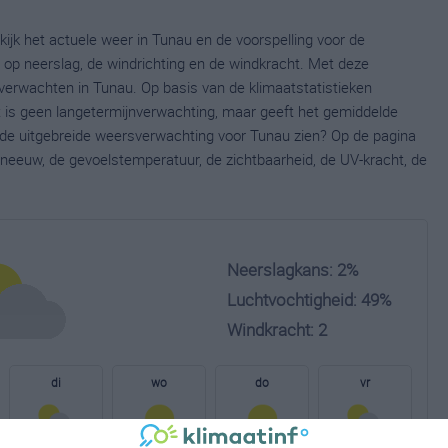
ijk het actuele weer in Tunau en de voorspelling voor de
op neerslag, de windrichting en de windkracht. Met deze
verwachten in Tunau. Op basis van de klimaatstatistieken
t is geen langetermijnverwachting, maar geeft het gemiddelde
e de uitgebreide weersverwachting voor Tunau zien? Op de pagina
neeuw, de gevoelstemperatuur, de zichtbaarheid, de UV-kracht, de
Neerslagkans: 2%
Luchtvochtigheid: 49%
Windkracht: 2
di
wo
do
vr