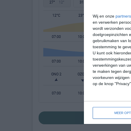
27°
12°
31°
15°
29°
18°
12°C
23°C
27°C
Wij en onze
partners
en verwerken persoon
wordt verzonden voo
doelgroepinzichten e
07:00
10:00
13:00
gebruikmaken van loc
toestemming te gev
U kunt ook hieronder
toestemmingskeuzes 
07:00
10:00
13:00
verwerkingen van uw
te maken tegen derge
ONO 2
OZO 1
ZZW 1
voorkeuren wijzigen 
op de knop "Privacy
07:00
10:00
13:00
MEER OPT
bekijk de uitge