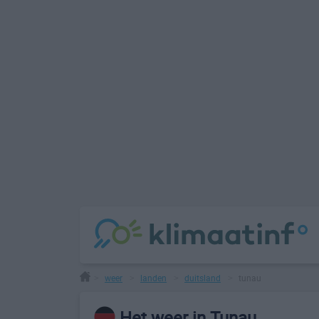
weer
landen
duitsland
tunau
>
>
>
>
Het weer in Tunau