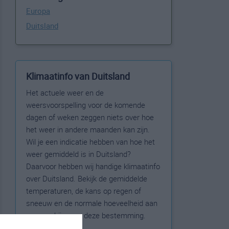
Europa
Duitsland
Klimaatinfo van Duitsland
Het actuele weer en de
weersvoorspelling voor de komende
dagen of weken zeggen niets over hoe
het weer in andere maanden kan zijn.
Wil je een indicatie hebben van hoe het
weer gemiddeld is in Duitsland?
Daarvoor hebben wij handige klimaatinfo
over Duitsland. Bekijk de gemiddelde
temperaturen, de kans op regen of
sneeuw en de normale hoeveelheid aan
zonneschijn voor deze bestemming.