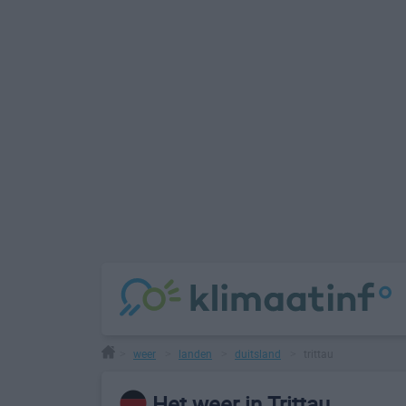
weer
landen
duitsland
trittau
>
>
>
>
Het weer in Trittau