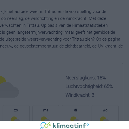
kijk het actuele weer in Trittau en de voorspelling voor de
op neerslag, de windrichting en de windkracht. Met deze
erwachten in Trittau. Op basis van de klimaatstatistieken
it is geen langetermijnverwachting, maar geeft het gemiddelde
 de uitgebreide weersverwachting voor Trittau zien? Op de pagina
neeuw, de gevoelstemperatuur, de zichtbaarheid, de UV-kracht, de
Neerslagkans: 18%
Luchtvochtigheid: 65%
Windkracht: 3
zo
ma
di
wo