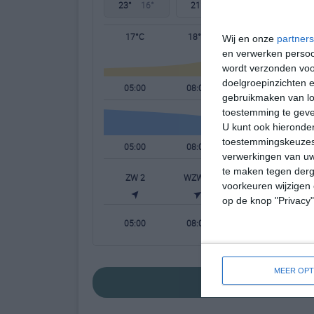
23°
16°
21°
13°
24°
10°
17°C
18°C
22°C
Wij en onze
partners
en verwerken persoon
wordt verzonden voo
doelgroepinzichten e
05:00
08:00
11:00
gebruikmaken van loc
toestemming te gev
U kunt ook hieronder
toestemmingskeuzes 
05:00
08:00
11:00
verwerkingen van uw
te maken tegen derge
ZW 2
WZW 3
WZW 3
voorkeuren wijzigen 
op de knop "Privacy
05:00
08:00
11:00
MEER OPT
bekijk de uitgeb