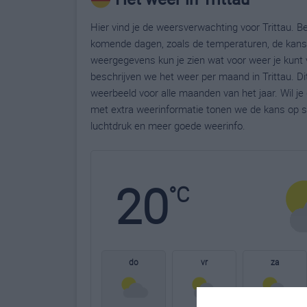
Hier vind je de weersverwachting voor Trittau. Be
komende dagen, zoals de temperaturen, de kans 
weergegevens kun je zien wat voor weer je kunt v
beschrijven we het weer per maand in Trittau. D
weerbeeld voor alle maanden van het jaar. Wil je
met extra weerinformatie tonen we de kans op s
luchtdruk en meer goede weerinfo.
20
°C
do
vr
za