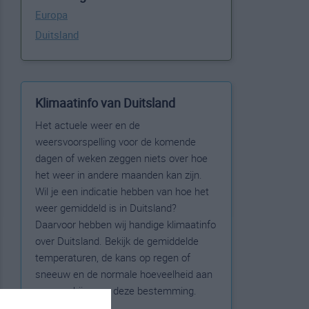
Europa
Duitsland
Klimaatinfo van Duitsland
Het actuele weer en de
weersvoorspelling voor de komende
dagen of weken zeggen niets over hoe
het weer in andere maanden kan zijn.
Wil je een indicatie hebben van hoe het
weer gemiddeld is in Duitsland?
Daarvoor hebben wij handige klimaatinfo
over Duitsland. Bekijk de gemiddelde
temperaturen, de kans op regen of
sneeuw en de normale hoeveelheid aan
zonneschijn voor deze bestemming.