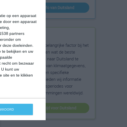
klimaatinfo van Duitsland
matie op een apparaat
ie door een apparaat
eting,
1538 partners
Beste reistijd
hieronder om
Het weer is een belangrijke factor bij het
r deze doeleinden.
reizen. Wil je weten wat de beste
 te bekijken en uw
epaalde
maanden zijn om naar Duitsland te
et recht om bezwaar
reizen? Op basis van klimaatgegevens,
. U kunt uw
weersextremen en specifieke
 site en te klikken
weerinformatie bieden wij informatie
over de beste reisperiodes voor
duizenden bestemmingen wereldwijd.
beste reistijd voor Duitsland
 AKKOORD