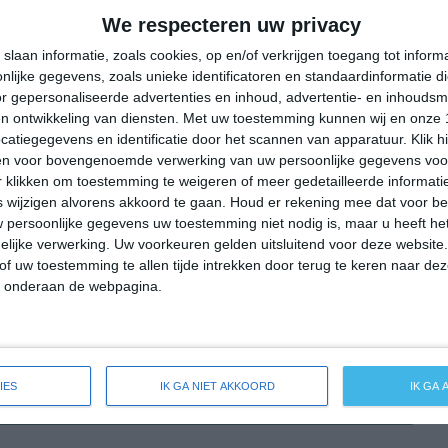
29°
13°
26°
17°
27°
16°
27°
13°
We respecteren uw privacy
23°C
23°C
19°C
16°C
15°C
slaan informatie, zoals cookies, op en/of verkrijgen toegang tot infor
lijke gegevens, zoals unieke identificatoren en standaardinformatie d
r gepersonaliseerde advertenties en inhoud, advertentie- en inhoudsm
n ontwikkeling van diensten.
Met uw toestemming kunnen wij en onze 
14:00
17:00
20:00
23:00
02:00
atiegegevens en identificatie door het scannen van apparatuur. Klik 
en voor bovengenoemde verwerking van uw persoonlijke gegevens voo
 klikken om toestemming te weigeren of meer gedetailleerde informatie
wijzigen alvorens akkoord te gaan.
Houd er rekening mee dat voor b
14:00
17:00
20:00
23:00
02:00
 persoonlijke gegevens uw toestemming niet nodig is, maar u heeft h
lijke verwerking. Uw voorkeuren gelden uitsluitend voor deze website
W 4
W 4
WNW 3
W 2
W 2
of uw toestemming te allen tijde intrekken door terug te keren naar deze
" onderaan de webpagina.
14:00
17:00
20:00
23:00
02:00
IES
IK GA NIET AKKOORD
IK GA
reide weersverwachting voor Trittau