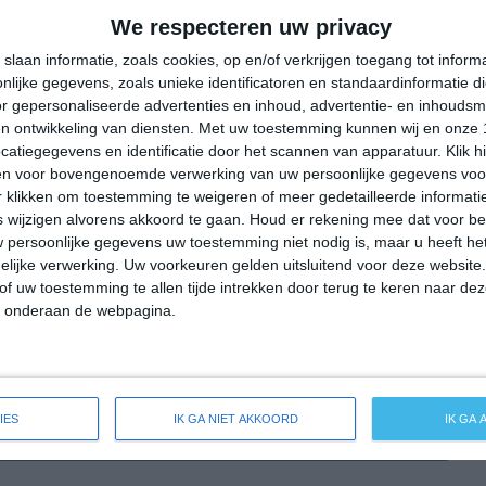
24°
10°
28°
11°
30°
15°
33°
16°
We respecteren uw privacy
23°C
18°C
16°C
24°C
29°C
slaan informatie, zoals cookies, op en/of verkrijgen toegang tot infor
lijke gegevens, zoals unieke identificatoren en standaardinformatie d
r gepersonaliseerde advertenties en inhoud, advertentie- en inhoudsm
n ontwikkeling van diensten.
Met uw toestemming kunnen wij en onze 
00:00
03:00
06:00
09:00
12:00
atiegegevens en identificatie door het scannen van apparatuur. Klik 
en voor bovengenoemde verwerking van uw persoonlijke gegevens voo
 klikken om toestemming te weigeren of meer gedetailleerde informatie
wijzigen alvorens akkoord te gaan.
Houd er rekening mee dat voor b
00:00
03:00
06:00
09:00
12:00
 persoonlijke gegevens uw toestemming niet nodig is, maar u heeft h
lijke verwerking. Uw voorkeuren gelden uitsluitend voor deze website
NW 3
ZZW 1
ZZW 1
ZW 2
ZW 3
of uw toestemming te allen tijde intrekken door terug te keren naar deze
" onderaan de webpagina.
00:00
03:00
06:00
09:00
12:00
IES
IK GA NIET AKKOORD
IK GA
reide weersverwachting voor Triptis