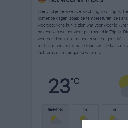
Hier vind je de weersverwachting voor Triptis. Bek
komende dagen, zoals de temperaturen, de kans 
weergegevens kun je zien wat voor weer je kunt v
beschrijven we het weer per maand in Triptis. D
weerbeeld voor alle maanden van het jaar. Wil je
met extra weerinformatie tonen we de kans op s
luchtdruk en meer goede weerinfo.
23
°C
undefined
ma
di