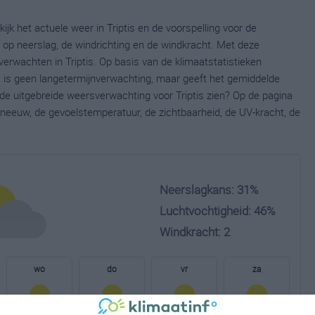
ijk het actuele weer in Triptis en de voorspelling voor de
op neerslag, de windrichting en de windkracht. Met deze
erwachten in Triptis. Op basis van de klimaatstatistieken
it is geen langetermijnverwachting, maar geeft het gemiddelde
 de uitgebreide weersverwachting voor Triptis zien? Op de pagina
neeuw, de gevoelstemperatuur, de zichtbaarheid, de UV-kracht, de
Neerslagkans: 31%
Luchtvochtigheid: 46%
Windkracht: 2
wo
do
vr
za