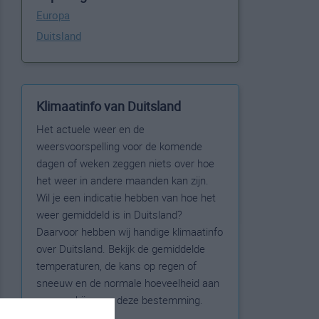
Europa
Duitsland
Klimaatinfo van Duitsland
Het actuele weer en de
weersvoorspelling voor de komende
dagen of weken zeggen niets over hoe
het weer in andere maanden kan zijn.
Wil je een indicatie hebben van hoe het
weer gemiddeld is in Duitsland?
Daarvoor hebben wij handige klimaatinfo
over Duitsland. Bekijk de gemiddelde
temperaturen, de kans op regen of
sneeuw en de normale hoeveelheid aan
zonneschijn voor deze bestemming.