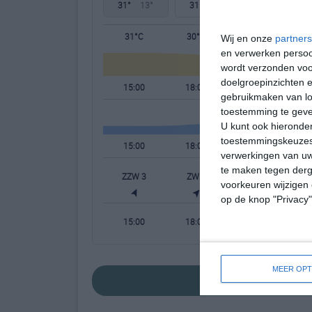
31°
13°
31°
16°
22°
13°
31°C
30°C
25°C
Wij en onze
partners
en verwerken persoon
wordt verzonden voo
doelgroepinzichten e
15:00
18:00
21:00
gebruikmaken van loc
toestemming te gev
U kunt ook hieronder
toestemmingskeuzes 
15:00
18:00
21:00
verwerkingen van uw
te maken tegen derge
ZZW 3
ZW 2
ZW 1
W
voorkeuren wijzigen 
op de knop "Privacy
15:00
18:00
21:00
MEER OPT
bekijk de uitgeb