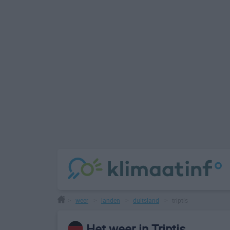
weer
landen
duitsland
triptis
>
>
>
>
Het weer in Triptis