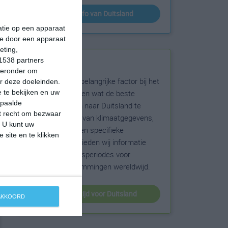
klimaatinfo van Duitsland
matie op een apparaat
ie door een apparaat
eting,
1538 partners
Beste reistijd
hieronder om
Het weer is een belangrijke factor bij het
r deze doeleinden.
reizen. Wil je weten wat de beste
 te bekijken en uw
epaalde
maanden zijn om naar Duitsland te
et recht om bezwaar
reizen? Op basis van klimaatgegevens,
. U kunt uw
weersextremen en specifieke
 site en te klikken
weerinformatie bieden wij informatie
over de beste reisperiodes voor
duizenden bestemmingen wereldwijd.
beste reistijd voor Duitsland
 AKKOORD