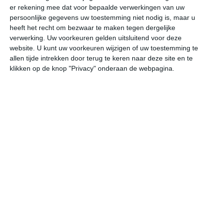
er rekening mee dat voor bepaalde verwerkingen van uw
persoonlijke gegevens uw toestemming niet nodig is, maar u
vr
za
zo
ma
di
heeft het recht om bezwaar te maken tegen dergelijke
verwerking. Uw voorkeuren gelden uitsluitend voor deze
website. U kunt uw voorkeuren wijzigen of uw toestemming te
allen tijde intrekken door terug te keren naar deze site en te
20°
13°
23°
10°
30°
13°
24°
13°
19°
10°
klikken op de knop "Privacy" onderaan de webpagina.
19°C
20°C
18°C
13°C
11°C
10
14:00
17:00
20:00
23:00
02:00
05
14:00
17:00
20:00
23:00
02:00
05
WNW 3
WNW 3
WNW 2
WNW 1
W 1
WZ
14:00
17:00
20:00
23:00
02:00
05