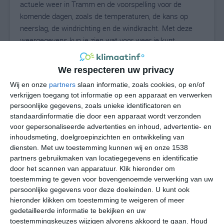
actuele weer in Tramm en de voorspelling voor de
komende dagen, zoals de temperaturen, de kans op
neerslag, de windrichting en de windkracht. Met deze
weergegevens kun je zien wat voor weer je kunt
verwachten in Tramm. Op basis van de
klimaatstatistieken beschrijven we het weer per maand
We respecteren uw privacy
in Tramm. Dit is geen langetermijnverwachting, maar
Wij en onze
partners
slaan informatie, zoals cookies, op en/of
geeft het gemiddelde weerbeeld voor alle maanden van
verkrijgen toegang tot informatie op een apparaat en verwerken
het jaar. Wil je de uitgebreide weersverwachting voor
persoonlijke gegevens, zoals unieke identificatoren en
Tramm zien? Op de pagina met extra weerinformatie
standaardinformatie die door een apparaat wordt verzonden
tonen we de kans op sneeuw, de gevoelstemperatuur,
voor gepersonaliseerde advertenties en inhoud, advertentie- en
de zichtbaarheid, de UV-kracht, de luchtdruk en meer
inhoudsmeting, doelgroepinzichten en ontwikkeling van
goede weerinfo.
diensten.
Met uw toestemming kunnen wij en onze 1538
partners gebruikmaken van locatiegegevens en identificatie
door het scannen van apparatuur. Klik hieronder om
toestemming te geven voor bovengenoemde verwerking van uw
16
persoonlijke gegevens voor deze doeleinden. U kunt ook
N
°C
hieronder klikken om toestemming te weigeren of meer
L
gedetailleerde informatie te bekijken en uw
W
toestemmingskeuzes wijzigen alvorens akkoord te gaan.
Houd