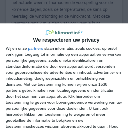
het actuele weer in Thurnau en de voorspelling voor de
komende dagen, zoals de temperaturen, de kans op
neerslag, de windrichting en de windkracht. Met deze
weergegevens kun je zien wat voor weer je kunt
verwachten in Thurnau. Op basis van de
klimaatstatistieken beschrijven we het weer per maand
We respecteren uw privacy
in Thurnau. Dit is geen langetermijnverwachting, maar
Wij en onze
partners
slaan informatie, zoals cookies, op en/of
geeft het gemiddelde weerbeeld voor alle maanden van
verkrijgen toegang tot informatie op een apparaat en verwerken
het jaar. Wil je de uitgebreide weersverwachting voor
persoonlijke gegevens, zoals unieke identificatoren en
Thurnau zien? Op de pagina met extra weerinformatie
standaardinformatie die door een apparaat wordt verzonden
tonen we de kans op sneeuw, de gevoelstemperatuur,
voor gepersonaliseerde advertenties en inhoud, advertentie- en
de zichtbaarheid, de UV-kracht, de luchtdruk en meer
inhoudsmeting, doelgroepinzichten en ontwikkeling van
goede weerinfo.
diensten.
Met uw toestemming kunnen wij en onze 1538
partners gebruikmaken van locatiegegevens en identificatie
door het scannen van apparatuur. Klik hieronder om
toestemming te geven voor bovengenoemde verwerking van uw
24
persoonlijke gegevens voor deze doeleinden. U kunt ook
N
°C
hieronder klikken om toestemming te weigeren of meer
L
gedetailleerde informatie te bekijken en uw
W
toestemmingskeuzes wijzigen alvorens akkoord te gaan.
Houd