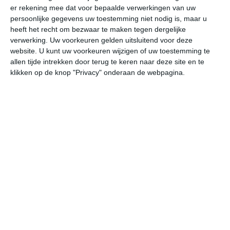
er rekening mee dat voor bepaalde verwerkingen van uw
persoonlijke gegevens uw toestemming niet nodig is, maar u
undefined
ma
di
wo
do
heeft het recht om bezwaar te maken tegen dergelijke
verwerking. Uw voorkeuren gelden uitsluitend voor deze
website. U kunt uw voorkeuren wijzigen of uw toestemming te
allen tijde intrekken door terug te keren naar deze site en te
32°
13°
32°
16°
26°
14°
27°
10°
30°
11°
klikken op de knop "Privacy" onderaan de webpagina.
32°C
29°C
24°C
19°C
16°C
20
17:00
20:00
23:00
02:00
05:00
08
17:00
20:00
23:00
02:00
05:00
08
ZW 2
W 1
W 2
ZW 1
ZW 1
ZZ
17:00
20:00
23:00
02:00
05:00
08