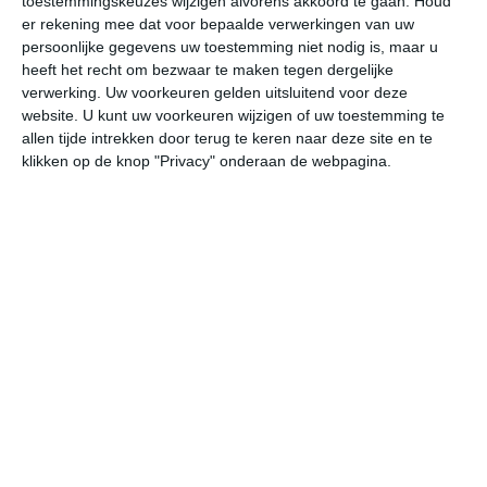
toestemmingskeuzes wijzigen alvorens akkoord te gaan.
Houd
W
er rekening mee dat voor bepaalde verwerkingen van uw
persoonlijke gegevens uw toestemming niet nodig is, maar u
heeft het recht om bezwaar te maken tegen dergelijke
za
zo
ma
di
wo
verwerking. Uw voorkeuren gelden uitsluitend voor deze
website. U kunt uw voorkeuren wijzigen of uw toestemming te
allen tijde intrekken door terug te keren naar deze site en te
29°
18°
34°
16°
32°
18°
28°
16°
30°
14°
klikken op de knop "Privacy" onderaan de webpagina.
24°C
20°C
17°C
16°C
22°C
29
21:00
00:00
03:00
06:00
09:00
12
21:00
00:00
03:00
06:00
09:00
12
ONO 1
O 1
ONO 1
ONO 1
OZO 2
ZZ