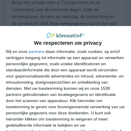
Bekijk het actuele weer in Thüngersheim en de
voorspelling voor de komende dagen, zoals de
temperaturen, de kans op neerslag, de windrichting en
de windkracht. Met deze weergegevens kun je zien wat
voor weer je kunt verwachten in Thüngersheim. Op
basis van de klimaatstatistieken beschrijven we het
We respecteren uw privacy
weer per maand in Thüngersheim. Dit is geen
langetermijnverwachting, maar geeft het gemiddelde
Wij en onze
partners
slaan informatie, zoals cookies, op en/of
verkrijgen toegang tot informatie op een apparaat en verwerken
weerbeeld voor alle maanden van het jaar. Wil je de
persoonlijke gegevens, zoals unieke identificatoren en
uitgebreide weersverwachting voor Thüngersheim zien?
standaardinformatie die door een apparaat wordt verzonden
Op de pagina met extra weerinformatie tonen we de
voor gepersonaliseerde advertenties en inhoud, advertentie- en
kans op sneeuw, de gevoelstemperatuur, de
inhoudsmeting, doelgroepinzichten en ontwikkeling van
zichtbaarheid, de UV-kracht, de luchtdruk en meer goede
diensten.
Met uw toestemming kunnen wij en onze 1538
weerinfo.
partners gebruikmaken van locatiegegevens en identificatie
door het scannen van apparatuur. Klik hieronder om
toestemming te geven voor bovengenoemde verwerking van uw
persoonlijke gegevens voor deze doeleinden. U kunt ook
25
N
hieronder klikken om toestemming te weigeren of meer
°C
gedetailleerde informatie te bekijken en uw
L