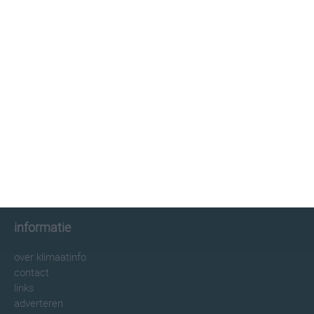
klimaatinfo.nl
klimaat
weer
beste reistijd
informatie
informatie
over klimaatinfo
contact
links
adverteren