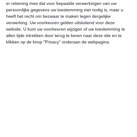
er rekening mee dat voor bepaalde verwerkingen van uw
za
zo
ma
di
wo
persoonlijke gegevens uw toestemming niet nodig is, maar u
heeft het recht om bezwaar te maken tegen dergelijke
verwerking. Uw voorkeuren gelden uitsluitend voor deze
website. U kunt uw voorkeuren wijzigen of uw toestemming te
33°
13°
31°
15°
23°
11°
24°
9°
29°
10°
allen tijde intrekken door terug te keren naar deze site en te
klikken op de knop "Privacy" onderaan de webpagina.
17°C
13°C
14°C
26°C
30°C
33
01:00
04:00
07:00
10:00
13:00
16
01:00
04:00
07:00
10:00
13:00
16
O 2
OZO 1
ZZO 1
Z 2
ZZW 3
WZ
01:00
04:00
07:00
10:00
13:00
16