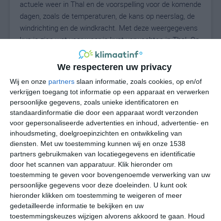
actuele weer in Thal en de voorspelling voor de komende
dagen, zoals de temperaturen, de kans op neerslag, de
windrichting en de windkracht. Met deze weergegevens
kun je zien wat voor weer je kunt verwachten in Thal. Op
basis van de klimaatstatistieken beschrijven we het
weer per maand in Thal. Dit is geen
We respecteren uw privacy
langetermijnverwachting, maar geeft het gemiddelde
Wij en onze
partners
slaan informatie, zoals cookies, op en/of
weerbeeld voor alle maanden van het jaar. Wil je de
verkrijgen toegang tot informatie op een apparaat en verwerken
uitgebreide weersverwachting voor Thal zien? Op de
persoonlijke gegevens, zoals unieke identificatoren en
pagina met extra weerinformatie tonen we de kans op
standaardinformatie die door een apparaat wordt verzonden
sneeuw, de gevoelstemperatuur, de zichtbaarheid, de
voor gepersonaliseerde advertenties en inhoud, advertentie- en
UV-kracht, de luchtdruk en meer goede weerinfo.
inhoudsmeting, doelgroepinzichten en ontwikkeling van
diensten.
Met uw toestemming kunnen wij en onze 1538
partners gebruikmaken van locatiegegevens en identificatie
door het scannen van apparatuur. Klik hieronder om
23
toestemming te geven voor bovengenoemde verwerking van uw
N
°C
persoonlijke gegevens voor deze doeleinden. U kunt ook
L
hieronder klikken om toestemming te weigeren of meer
W
gedetailleerde informatie te bekijken en uw
toestemmingskeuzes wijzigen alvorens akkoord te gaan.
Houd