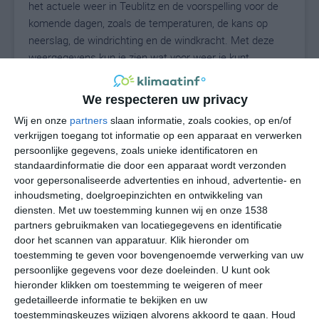
het actuele weer in Teublitz en de voorspelling voor de
komende dagen, zoals de temperaturen, de kans op
neerslag, de windrichting en de windkracht. Met deze
weergegevens kun je zien wat voor weer je kunt
verwachten in Teublitz. Op basis van de
klimaatstatistieken beschrijven we het weer per maand
We respecteren uw privacy
in Teublitz. Dit is geen langetermijnverwachting, maar
Wij en onze
partners
slaan informatie, zoals cookies, op en/of
geeft het gemiddelde weerbeeld voor alle maanden van
verkrijgen toegang tot informatie op een apparaat en verwerken
het jaar. Wil je de uitgebreide weersverwachting voor
persoonlijke gegevens, zoals unieke identificatoren en
Teublitz zien? Op de pagina met extra weerinformatie
standaardinformatie die door een apparaat wordt verzonden
tonen we de kans op sneeuw, de gevoelstemperatuur,
voor gepersonaliseerde advertenties en inhoud, advertentie- en
de zichtbaarheid, de UV-kracht, de luchtdruk en meer
inhoudsmeting, doelgroepinzichten en ontwikkeling van
goede weerinfo.
diensten.
Met uw toestemming kunnen wij en onze 1538
partners gebruikmaken van locatiegegevens en identificatie
door het scannen van apparatuur. Klik hieronder om
toestemming te geven voor bovengenoemde verwerking van uw
26
persoonlijke gegevens voor deze doeleinden. U kunt ook
N
°C
hieronder klikken om toestemming te weigeren of meer
L
gedetailleerde informatie te bekijken en uw
W
toestemmingskeuzes wijzigen alvorens akkoord te gaan.
Houd