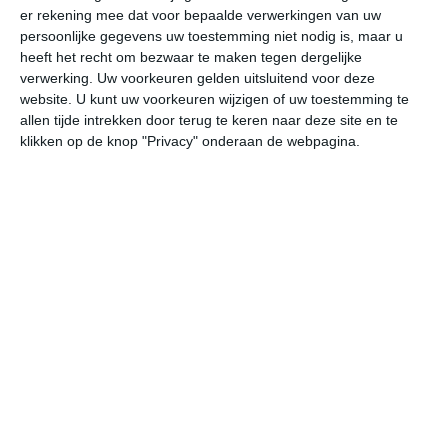
er rekening mee dat voor bepaalde verwerkingen van uw
persoonlijke gegevens uw toestemming niet nodig is, maar u
do
vr
za
zo
ma
heeft het recht om bezwaar te maken tegen dergelijke
verwerking. Uw voorkeuren gelden uitsluitend voor deze
website. U kunt uw voorkeuren wijzigen of uw toestemming te
allen tijde intrekken door terug te keren naar deze site en te
29°
21°
27°
17°
28°
12°
31°
11°
31°
17°
klikken op de knop "Privacy" onderaan de webpagina.
21°C
18°C
17°C
18°C
23°C
27
23:00
02:00
05:00
08:00
11:00
14
23:00
02:00
05:00
08:00
11:00
14
NNW 1
NNW 2
NNW 2
NNW 2
N 2
NW
23:00
02:00
05:00
08:00
11:00
14