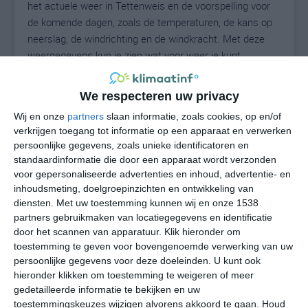
het actuele weer in Tettenweis en de voorspelling voor
de komende dagen, zoals de temperaturen, de kans op
neerslag, de windrichting en de windkracht. Met deze
weergegevens kun je zien wat voor weer je kunt
verwachten in Tettenweis. Op basis van de
klimaatstatistieken beschrijven we het weer per maand
We respecteren uw privacy
in Tettenweis. Dit is geen langetermijnverwachting, maar
Wij en onze
partners
slaan informatie, zoals cookies, op en/of
geeft het gemiddelde weerbeeld voor alle maanden van
verkrijgen toegang tot informatie op een apparaat en verwerken
het jaar. Wil je de uitgebreide weersverwachting voor
persoonlijke gegevens, zoals unieke identificatoren en
Tettenweis zien? Op de pagina met extra weerinformatie
standaardinformatie die door een apparaat wordt verzonden
tonen we de kans op sneeuw, de gevoelstemperatuur,
voor gepersonaliseerde advertenties en inhoud, advertentie- en
de zichtbaarheid, de UV-kracht, de luchtdruk en meer
inhoudsmeting, doelgroepinzichten en ontwikkeling van
goede weerinfo.
diensten.
Met uw toestemming kunnen wij en onze 1538
partners gebruikmaken van locatiegegevens en identificatie
door het scannen van apparatuur. Klik hieronder om
toestemming te geven voor bovengenoemde verwerking van uw
24
persoonlijke gegevens voor deze doeleinden. U kunt ook
N
°C
hieronder klikken om toestemming te weigeren of meer
L
gedetailleerde informatie te bekijken en uw
W
toestemmingskeuzes wijzigen alvorens akkoord te gaan.
Houd