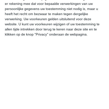
er rekening mee dat voor bepaalde verwerkingen van uw
persoonlijke gegevens uw toestemming niet nodig is, maar u
vr
za
zo
ma
di
heeft het recht om bezwaar te maken tegen dergelijke
verwerking. Uw voorkeuren gelden uitsluitend voor deze
website. U kunt uw voorkeuren wijzigen of uw toestemming te
allen tijde intrekken door terug te keren naar deze site en te
27°
19°
29°
14°
32°
15°
34°
16°
33°
20°
klikken op de knop "Privacy" onderaan de webpagina.
20°C
17°C
15°C
14°C
23°C
27
22:00
01:00
04:00
07:00
10:00
13
22:00
01:00
04:00
07:00
10:00
13
WNW 1
WZW 1
NW 1
NNW 1
OZO 2
O
22:00
01:00
04:00
07:00
10:00
13