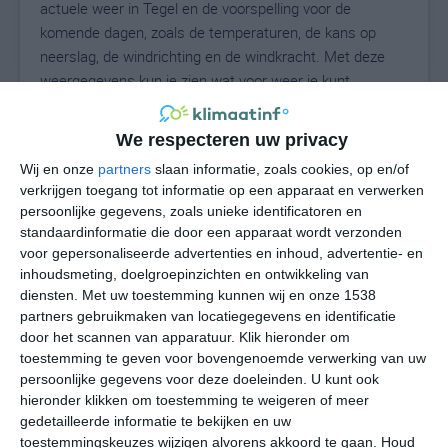
actuele weer in Tegel en de voorspelling voor de
komende dagen, zoals de temperaturen, de kans op
neerslag, de windrichting en de windkracht. Met deze
weergegevens kun je zien wat voor weer je kunt
verwachten in Tegel. Op basis van de
klimaatstatistieken beschrijven we het weer per maand
We respecteren uw privacy
in Tegel. Dit is geen langetermijnverwachting, maar
Wij en onze
partners
slaan informatie, zoals cookies, op en/of
geeft het gemiddelde weerbeeld voor alle maanden van
verkrijgen toegang tot informatie op een apparaat en verwerken
het jaar. Wil je de uitgebreide weersverwachting voor
persoonlijke gegevens, zoals unieke identificatoren en
Tegel zien? Op de pagina met extra weerinformatie
standaardinformatie die door een apparaat wordt verzonden
tonen we de kans op sneeuw, de gevoelstemperatuur,
voor gepersonaliseerde advertenties en inhoud, advertentie- en
de zichtbaarheid, de UV-kracht, de luchtdruk en meer
inhoudsmeting, doelgroepinzichten en ontwikkeling van
goede weerinfo.
diensten.
Met uw toestemming kunnen wij en onze 1538
partners gebruikmaken van locatiegegevens en identificatie
door het scannen van apparatuur. Klik hieronder om
toestemming te geven voor bovengenoemde verwerking van uw
21
persoonlijke gegevens voor deze doeleinden. U kunt ook
N
°C
hieronder klikken om toestemming te weigeren of meer
L
gedetailleerde informatie te bekijken en uw
W
toestemmingskeuzes wijzigen alvorens akkoord te gaan.
Houd