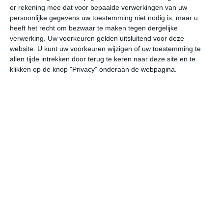
er rekening mee dat voor bepaalde verwerkingen van uw
persoonlijke gegevens uw toestemming niet nodig is, maar u
undefined
ma
di
wo
do
heeft het recht om bezwaar te maken tegen dergelijke
verwerking. Uw voorkeuren gelden uitsluitend voor deze
website. U kunt uw voorkeuren wijzigen of uw toestemming te
allen tijde intrekken door terug te keren naar deze site en te
30°
12°
27°
17°
21°
13°
24°
11°
28°
13°
klikken op de knop "Privacy" onderaan de webpagina.
12°C
13°C
20°C
27°C
30°C
29
04:00
07:00
10:00
13:00
16:00
19
04:00
07:00
10:00
13:00
16:00
19
OZO 2
OZO 2
ZO 2
ZZO 3
Z 3
ZZ
04:00
07:00
10:00
13:00
16:00
19