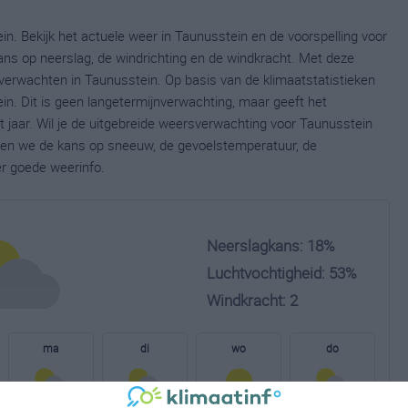
n. Bekijk het actuele weer in Taunusstein en de voorspelling voor
ns op neerslag, de windrichting en de windkracht. Met deze
verwachten in Taunusstein. Op basis van de klimaatstatistieken
n. Dit is geen langetermijnverwachting, maar geeft het
jaar. Wil je de uitgebreide weersverwachting voor Taunusstein
nen we de kans op sneeuw, de gevoelstemperatuur, de
er goede weerinfo.
Neerslagkans: 18%
Luchtvochtigheid: 53%
Windkracht: 2
ma
di
wo
do