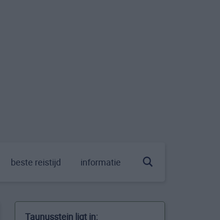
beste reistijd
informatie
Taunusstein ligt in: