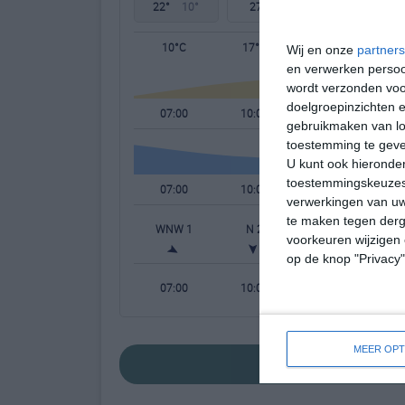
22°
10°
27°
9°
32°
16°
10°C
17°C
21°C
Wij en onze
partners
en verwerken persoon
wordt verzonden voo
doelgroepinzichten e
07:00
10:00
13:00
gebruikmaken van loc
toestemming te gev
U kunt ook hieronder
toestemmingskeuzes 
07:00
10:00
13:00
verwerkingen van uw
te maken tegen derge
WNW 1
N 2
NNW 2
N
voorkeuren wijzigen 
op de knop "Privacy
07:00
10:00
13:00
MEER OPT
bekijk de uitgebre