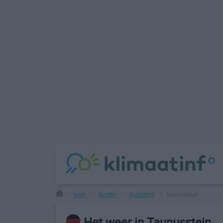
weer
landen
duitsland
taunusstein
>
>
>
>
Het weer in Taunusstein