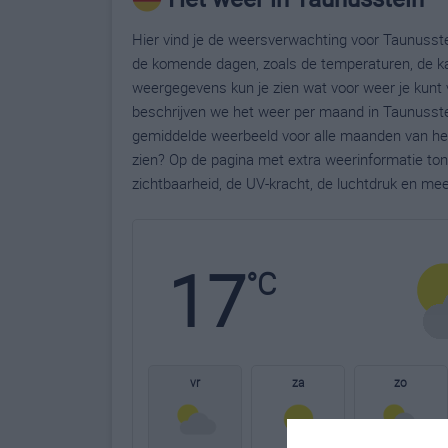
Hier vind je de weersverwachting voor Taunusstei
de komende dagen, zoals de temperaturen, de ka
weergegevens kun je zien wat voor weer je kunt 
beschrijven we het weer per maand in Taunusstei
gemiddelde weerbeeld voor alle maanden van het 
zien? Op de pagina met extra weerinformatie to
zichtbaarheid, de UV-kracht, de luchtdruk en me
17
°C
vr
za
zo