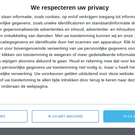
30°
18°
25°
13°
32°
13°
36°
16°
We respecteren uw privacy
22°C
21°C
15°C
13°C
11°C
slaan informatie, zoals cookies, op en/of verkrijgen toegang tot infor
lijke gegevens, zoals unieke identificatoren en standaardinformatie d
r gepersonaliseerde advertenties en inhoud, advertentie- en inhoudsm
n ontwikkeling van diensten.
Met uw toestemming kunnen wij en onze 
16:00
19:00
22:00
01:00
04:00
atiegegevens en identificatie door het scannen van apparatuur. Klik 
en voor bovengenoemde verwerking van uw persoonlijke gegevens voo
 klikken om toestemming te weigeren of meer gedetailleerde informatie
wijzigen alvorens akkoord te gaan.
Houd er rekening mee dat voor b
16:00
19:00
22:00
01:00
04:00
 persoonlijke gegevens uw toestemming niet nodig is, maar u heeft h
lijke verwerking. Uw voorkeuren gelden uitsluitend voor deze website
NW 2
NNW 2
NW 1
N 1
NNW 1
of uw toestemming te allen tijde intrekken door terug te keren naar deze
" onderaan de webpagina.
16:00
19:00
22:00
01:00
04:00
IES
IK GA NIET AKKOORD
IK GA
ide weersverwachting voor Taunusstein