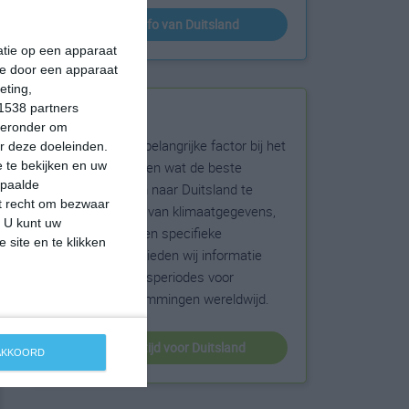
klimaatinfo van Duitsland
matie op een apparaat
ie door een apparaat
eting,
1538 partners
Beste reistijd
hieronder om
Het weer is een belangrijke factor bij het
r deze doeleinden.
reizen. Wil je weten wat de beste
 te bekijken en uw
epaalde
maanden zijn om naar Duitsland te
et recht om bezwaar
reizen? Op basis van klimaatgegevens,
. U kunt uw
weersextremen en specifieke
 site en te klikken
weerinformatie bieden wij informatie
over de beste reisperiodes voor
duizenden bestemmingen wereldwijd.
beste reistijd voor Duitsland
 AKKOORD