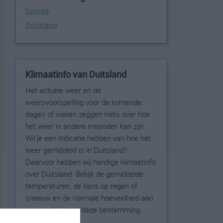
Europa
Duitsland
Klimaatinfo van Duitsland
Het actuele weer en de
weersvoorspelling voor de komende
dagen of weken zeggen niets over hoe
het weer in andere maanden kan zijn.
Wil je een indicatie hebben van hoe het
weer gemiddeld is in Duitsland?
Daarvoor hebben wij handige klimaatinfo
over Duitsland. Bekijk de gemiddelde
temperaturen, de kans op regen of
sneeuw en de normale hoeveelheid aan
zonneschijn voor deze bestemming.