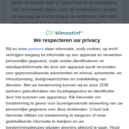
Bekijk het actuele weer in Taben-Rodt en de voorspelling
voor de komende dagen, zoals de temperaturen, de kans
op neerslag, de windrichting en de windkracht. Met deze
weergegevens kun je zien wat voor weer je kunt
verwachten in Taben-Rodt. Op basis van de
klimaatstatistieken beschrijven we het weer per maand
We respecteren uw privacy
in Taben-Rodt. Dit is geen langetermijnverwachting,
Wij en onze
partners
slaan informatie, zoals cookies, op en/of
maar geeft het gemiddelde weerbeeld voor alle
verkrijgen toegang tot informatie op een apparaat en verwerken
maanden van het jaar. Wil je de uitgebreide
persoonlijke gegevens, zoals unieke identificatoren en
weersverwachting voor Taben-Rodt zien? Op de pagina
standaardinformatie die door een apparaat wordt verzonden
met extra weerinformatie tonen we de kans op sneeuw,
voor gepersonaliseerde advertenties en inhoud, advertentie- en
de gevoelstemperatuur, de zichtbaarheid, de UV-kracht,
inhoudsmeting, doelgroepinzichten en ontwikkeling van
de luchtdruk en meer goede weerinfo.
diensten.
Met uw toestemming kunnen wij en onze 1538
partners gebruikmaken van locatiegegevens en identificatie
door het scannen van apparatuur. Klik hieronder om
toestemming te geven voor bovengenoemde verwerking van uw
18
persoonlijke gegevens voor deze doeleinden. U kunt ook
N
°C
hieronder klikken om toestemming te weigeren of meer
L
gedetailleerde informatie te bekijken en uw
W
toestemmingskeuzes wijzigen alvorens akkoord te gaan.
Houd