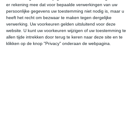
er rekening mee dat voor bepaalde verwerkingen van uw
persoonlijke gegevens uw toestemming niet nodig is, maar u
vr
za
zo
ma
di
heeft het recht om bezwaar te maken tegen dergelijke
verwerking. Uw voorkeuren gelden uitsluitend voor deze
website. U kunt uw voorkeuren wijzigen of uw toestemming te
allen tijde intrekken door terug te keren naar deze site en te
23°
10°
29°
9°
30°
17°
30°
18°
28°
15°
klikken op de knop "Privacy" onderaan de webpagina.
23°C
19°C
14°C
11°C
9°C
18
18:00
21:00
00:00
03:00
06:00
09
18:00
21:00
00:00
03:00
06:00
09
NNO 2
NO 2
NO 2
NNO 2
NO 1
N
18:00
21:00
00:00
03:00
06:00
09