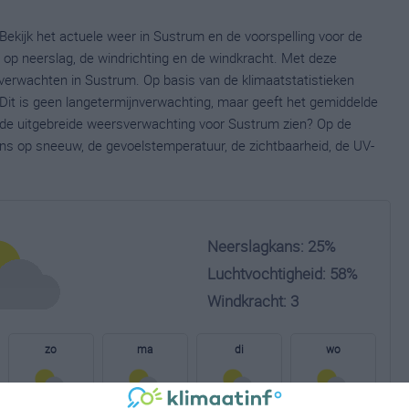
Bekijk het actuele weer in Sustrum en de voorspelling voor de
op neerslag, de windrichting en de windkracht. Met deze
verwachten in Sustrum. Op basis van de klimaatstatistieken
Dit is geen langetermijnverwachting, maar geeft het gemiddelde
e de uitgebreide weersverwachting voor Sustrum zien? Op de
ns op sneeuw, de gevoelstemperatuur, de zichtbaarheid, de UV-
Neerslagkans: 25%
Luchtvochtigheid: 58%
Windkracht: 3
zo
ma
di
wo