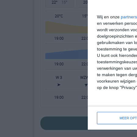
22°
15°
20°
13°
24°
10°
20°C
15°C
14°C
Wij en onze
partners
en verwerken persoon
wordt verzonden voo
doelgroepinzichten e
19:00
22:00
01:00
gebruikmaken van loc
toestemming te gev
U kunt ook hieronder
toestemmingskeuzes 
19:00
22:00
01:00
verwerkingen van uw
te maken tegen derge
W 3
WZW 2
WZW 2
voorkeuren wijzigen 
op de knop "Privacy
19:00
22:00
01:00
MEER OPT
bekijk de uitgeb