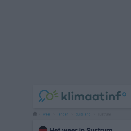
weer
landen
duitsland
sustrum
>
>
>
>
Het weer in Sustrum