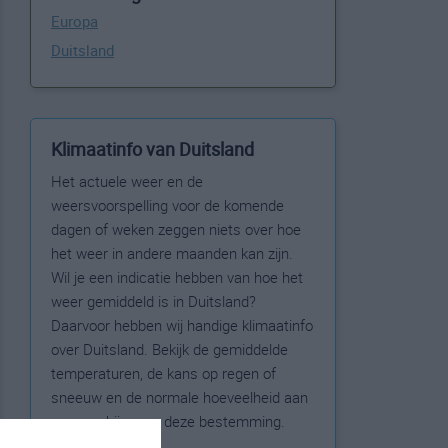
Europa
Duitsland
Klimaatinfo van Duitsland
Het actuele weer en de
weersvoorspelling voor de komende
dagen of weken zeggen niets over hoe
het weer in andere maanden kan zijn.
Wil je een indicatie hebben van hoe het
weer gemiddeld is in Duitsland?
Daarvoor hebben wij handige klimaatinfo
over Duitsland. Bekijk de gemiddelde
temperaturen, de kans op regen of
sneeuw en de normale hoeveelheid aan
zonneschijn voor deze bestemming.