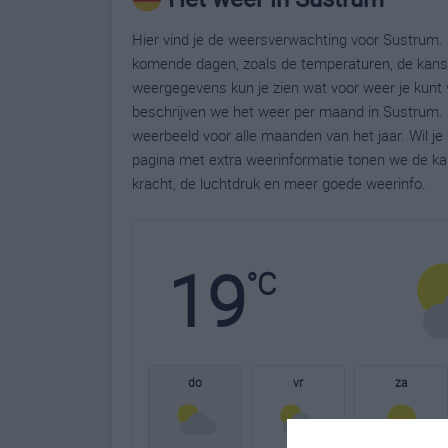
Hier vind je de weersverwachting voor Sustrum. 
komende dagen, zoals de temperaturen, de kans 
weergegevens kun je zien wat voor weer je kunt 
beschrijven we het weer per maand in Sustrum. 
weerbeeld voor alle maanden van het jaar. Wil j
pagina met extra weerinformatie tonen we de ka
kracht, de luchtdruk en meer goede weerinfo.
19
°C
do
vr
za