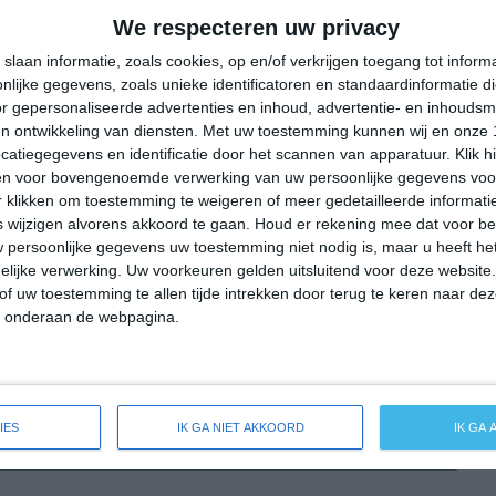
29°
14°
22°
13°
24°
11°
29°
10°
We respecteren uw privacy
14°C
13°C
18°C
19°C
19°C
slaan informatie, zoals cookies, op en/of verkrijgen toegang tot infor
lijke gegevens, zoals unieke identificatoren en standaardinformatie d
r gepersonaliseerde advertenties en inhoud, advertentie- en inhoudsm
n ontwikkeling van diensten.
Met uw toestemming kunnen wij en onze 
04:00
07:00
10:00
13:00
16:00
atiegegevens en identificatie door het scannen van apparatuur. Klik 
en voor bovengenoemde verwerking van uw persoonlijke gegevens voo
 klikken om toestemming te weigeren of meer gedetailleerde informatie
wijzigen alvorens akkoord te gaan.
Houd er rekening mee dat voor b
04:00
07:00
10:00
13:00
16:00
 persoonlijke gegevens uw toestemming niet nodig is, maar u heeft h
lijke verwerking. Uw voorkeuren gelden uitsluitend voor deze website
W 2
WZW 1
WNW 2
WNW 2
W 2
of uw toestemming te allen tijde intrekken door terug te keren naar deze
" onderaan de webpagina.
04:00
07:00
10:00
13:00
16:00
IES
IK GA NIET AKKOORD
IK GA
reide weersverwachting voor Sustrum