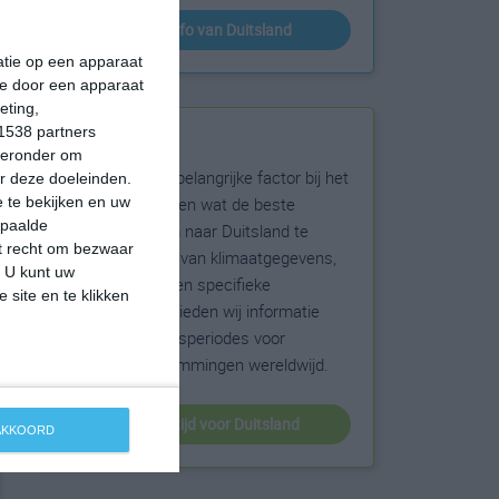
klimaatinfo van Duitsland
matie op een apparaat
ie door een apparaat
eting,
1538 partners
Beste reistijd
hieronder om
Het weer is een belangrijke factor bij het
r deze doeleinden.
reizen. Wil je weten wat de beste
 te bekijken en uw
epaalde
maanden zijn om naar Duitsland te
et recht om bezwaar
reizen? Op basis van klimaatgegevens,
. U kunt uw
weersextremen en specifieke
 site en te klikken
weerinformatie bieden wij informatie
over de beste reisperiodes voor
duizenden bestemmingen wereldwijd.
beste reistijd voor Duitsland
 AKKOORD