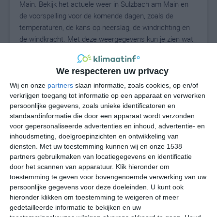
Main. Bekijk het actuele weer in Sulzbach am Main en
de voorspelling voor de komende dagen, zoals de
temperaturen, de kans op neerslag, de windrichting en
de windkracht. Met deze weergegevens kun je zien wat
voor weer je kunt verwachten in Sulzbach am Main. Op
basis van de klimaatstatistieken beschrijven we het
We respecteren uw privacy
weer per maand in Sulzbach am Main. Dit is geen
langetermijnverwachting, maar geeft het gemiddelde
Wij en onze
partners
slaan informatie, zoals cookies, op en/of
verkrijgen toegang tot informatie op een apparaat en verwerken
weerbeeld voor alle maanden van het jaar. Wil je de
persoonlijke gegevens, zoals unieke identificatoren en
uitgebreide weersverwachting voor Sulzbach am Main
standaardinformatie die door een apparaat wordt verzonden
zien? Op de pagina met extra weerinformatie tonen we
voor gepersonaliseerde advertenties en inhoud, advertentie- en
de kans op sneeuw, de gevoelstemperatuur, de
inhoudsmeting, doelgroepinzichten en ontwikkeling van
zichtbaarheid, de UV-kracht, de luchtdruk en meer goede
diensten.
Met uw toestemming kunnen wij en onze 1538
weerinfo.
partners gebruikmaken van locatiegegevens en identificatie
door het scannen van apparatuur. Klik hieronder om
toestemming te geven voor bovengenoemde verwerking van uw
persoonlijke gegevens voor deze doeleinden. U kunt ook
19
N
hieronder klikken om toestemming te weigeren of meer
°C
gedetailleerde informatie te bekijken en uw
L