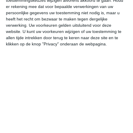
toestemmingskeuzes wijzigen alvorens akkoord te gaan.
Houd
W
er rekening mee dat voor bepaalde verwerkingen van uw
persoonlijke gegevens uw toestemming niet nodig is, maar u
heeft het recht om bezwaar te maken tegen dergelijke
vr
za
zo
ma
di
verwerking. Uw voorkeuren gelden uitsluitend voor deze
website. U kunt uw voorkeuren wijzigen of uw toestemming te
allen tijde intrekken door terug te keren naar deze site en te
26°
12°
30°
12°
35°
17°
30°
19°
26°
15°
klikken op de knop "Privacy" onderaan de webpagina.
13°C
15°C
22°C
25°C
25°C
23
05:00
08:00
11:00
14:00
17:00
20
05:00
08:00
11:00
14:00
17:00
20
W 1
WZW 1
NNW 2
NNW 2
NNW 2
NN