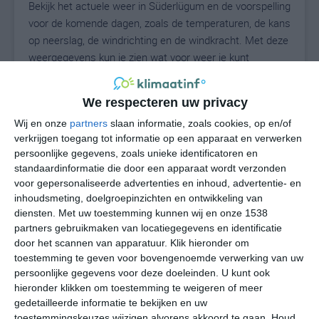
Bekijk het actuele weer in Süderlügum en de voorspelling
voor de komende dagen, zoals de temperaturen, de kans
op neerslag, de windrichting en de windkracht. Met deze
weergegevens kun je zien wat voor weer je kunt
verwachten in Süderlügum. Op basis van de
klimaatstatistieken beschrijven we het weer per maand
We respecteren uw privacy
in Süderlügum. Dit is geen langetermijnverwachting,
Wij en onze
partners
slaan informatie, zoals cookies, op en/of
maar geeft het gemiddelde weerbeeld voor alle
verkrijgen toegang tot informatie op een apparaat en verwerken
maanden van het jaar. Wil je de uitgebreide
persoonlijke gegevens, zoals unieke identificatoren en
weersverwachting voor Süderlügum zien? Op de pagina
standaardinformatie die door een apparaat wordt verzonden
met extra weerinformatie tonen we de kans op sneeuw,
voor gepersonaliseerde advertenties en inhoud, advertentie- en
de gevoelstemperatuur, de zichtbaarheid, de UV-kracht,
inhoudsmeting, doelgroepinzichten en ontwikkeling van
de luchtdruk en meer goede weerinfo.
diensten.
Met uw toestemming kunnen wij en onze 1538
partners gebruikmaken van locatiegegevens en identificatie
door het scannen van apparatuur. Klik hieronder om
toestemming te geven voor bovengenoemde verwerking van uw
17
N
persoonlijke gegevens voor deze doeleinden. U kunt ook
°C
hieronder klikken om toestemming te weigeren of meer
L
gedetailleerde informatie te bekijken en uw
W
toestemmingskeuzes wijzigen alvorens akkoord te gaan.
Houd