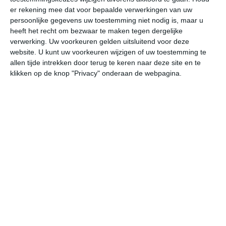
er rekening mee dat voor bepaalde verwerkingen van uw
persoonlijke gegevens uw toestemming niet nodig is, maar u
do
vr
za
zo
ma
heeft het recht om bezwaar te maken tegen dergelijke
verwerking. Uw voorkeuren gelden uitsluitend voor deze
website. U kunt uw voorkeuren wijzigen of uw toestemming te
19°
15°
18°
13°
21°
12°
24°
12°
19°
13°
allen tijde intrekken door terug te keren naar deze site en te
klikken op de knop "Privacy" onderaan de webpagina.
19°C
18°C
17°C
16°C
15°C
14
13:00
16:00
19:00
22:00
01:00
04
13:00
16:00
19:00
22:00
01:00
04
WZW 5
WZW 5
W 4
WNW 3
WNW 3
WN
13:00
16:00
19:00
22:00
01:00
04