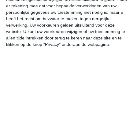
er rekening mee dat voor bepaalde verwerkingen van uw
persoonlijke gegevens uw toestemming niet nodig is, maar u
za
zo
ma
di
wo
heeft het recht om bezwaar te maken tegen dergelijke
verwerking. Uw voorkeuren gelden uitsluitend voor deze
website. U kunt uw voorkeuren wijzigen of uw toestemming te
25°
16°
30°
12°
25°
13°
23°
9°
28°
9°
allen tijde intrekken door terug te keren naar deze site en te
klikken op de knop "Privacy" onderaan de webpagina.
20°C
15°C
13°C
12°C
19°C
27
21:00
00:00
03:00
06:00
09:00
12
21:00
00:00
03:00
06:00
09:00
12
NO 1
ONO 1
O 1
ZO 1
Z 1
W
21:00
00:00
03:00
06:00
09:00
12