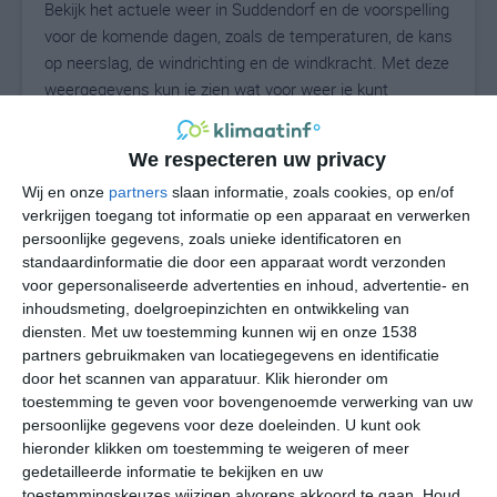
Bekijk het actuele weer in Suddendorf en de voorspelling
voor de komende dagen, zoals de temperaturen, de kans
op neerslag, de windrichting en de windkracht. Met deze
weergegevens kun je zien wat voor weer je kunt
verwachten in Suddendorf. Op basis van de
klimaatstatistieken beschrijven we het weer per maand
We respecteren uw privacy
in Suddendorf. Dit is geen langetermijnverwachting,
Wij en onze
partners
slaan informatie, zoals cookies, op en/of
maar geeft het gemiddelde weerbeeld voor alle
verkrijgen toegang tot informatie op een apparaat en verwerken
maanden van het jaar. Wil je de uitgebreide
persoonlijke gegevens, zoals unieke identificatoren en
weersverwachting voor Suddendorf zien? Op de pagina
standaardinformatie die door een apparaat wordt verzonden
met extra weerinformatie tonen we de kans op sneeuw,
voor gepersonaliseerde advertenties en inhoud, advertentie- en
de gevoelstemperatuur, de zichtbaarheid, de UV-kracht,
inhoudsmeting, doelgroepinzichten en ontwikkeling van
de luchtdruk en meer goede weerinfo.
diensten.
Met uw toestemming kunnen wij en onze 1538
partners gebruikmaken van locatiegegevens en identificatie
door het scannen van apparatuur. Klik hieronder om
toestemming te geven voor bovengenoemde verwerking van uw
21
N
persoonlijke gegevens voor deze doeleinden. U kunt ook
°C
hieronder klikken om toestemming te weigeren of meer
L
gedetailleerde informatie te bekijken en uw
W
toestemmingskeuzes wijzigen alvorens akkoord te gaan.
Houd