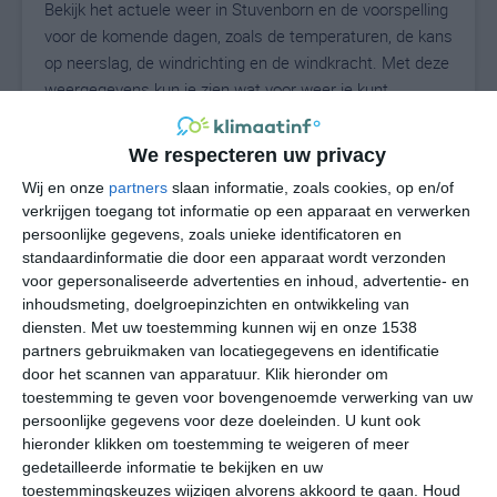
Bekijk het actuele weer in Stuvenborn en de voorspelling
voor de komende dagen, zoals de temperaturen, de kans
op neerslag, de windrichting en de windkracht. Met deze
weergegevens kun je zien wat voor weer je kunt
verwachten in Stuvenborn. Op basis van de
klimaatstatistieken beschrijven we het weer per maand
We respecteren uw privacy
in Stuvenborn. Dit is geen langetermijnverwachting,
Wij en onze
partners
slaan informatie, zoals cookies, op en/of
maar geeft het gemiddelde weerbeeld voor alle
verkrijgen toegang tot informatie op een apparaat en verwerken
maanden van het jaar. Wil je de uitgebreide
persoonlijke gegevens, zoals unieke identificatoren en
weersverwachting voor Stuvenborn zien? Op de pagina
standaardinformatie die door een apparaat wordt verzonden
met extra weerinformatie tonen we de kans op sneeuw,
voor gepersonaliseerde advertenties en inhoud, advertentie- en
de gevoelstemperatuur, de zichtbaarheid, de UV-kracht,
inhoudsmeting, doelgroepinzichten en ontwikkeling van
de luchtdruk en meer goede weerinfo.
diensten.
Met uw toestemming kunnen wij en onze 1538
partners gebruikmaken van locatiegegevens en identificatie
door het scannen van apparatuur. Klik hieronder om
toestemming te geven voor bovengenoemde verwerking van uw
20
persoonlijke gegevens voor deze doeleinden. U kunt ook
N
°C
hieronder klikken om toestemming te weigeren of meer
L
gedetailleerde informatie te bekijken en uw
W
toestemmingskeuzes wijzigen alvorens akkoord te gaan.
Houd