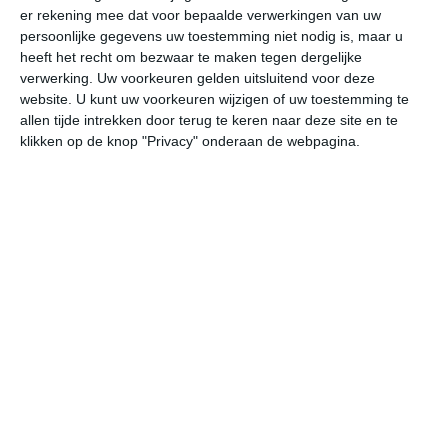
er rekening mee dat voor bepaalde verwerkingen van uw
persoonlijke gegevens uw toestemming niet nodig is, maar u
za
zo
ma
di
wo
heeft het recht om bezwaar te maken tegen dergelijke
verwerking. Uw voorkeuren gelden uitsluitend voor deze
website. U kunt uw voorkeuren wijzigen of uw toestemming te
allen tijde intrekken door terug te keren naar deze site en te
29°
13°
21°
12°
19°
11°
22°
7°
27°
10°
klikken op de knop "Privacy" onderaan de webpagina.
14°C
13°C
14°C
20°C
26°C
29
01:00
04:00
07:00
10:00
13:00
16
01:00
04:00
07:00
10:00
13:00
16
O 2
ZO 2
OZO 2
ZO 3
ZZO 3
WZ
01:00
04:00
07:00
10:00
13:00
16