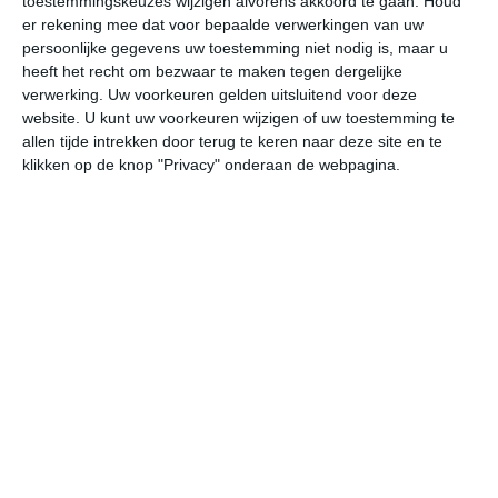
toestemmingskeuzes wijzigen alvorens akkoord te gaan.
Houd
W
er rekening mee dat voor bepaalde verwerkingen van uw
persoonlijke gegevens uw toestemming niet nodig is, maar u
heeft het recht om bezwaar te maken tegen dergelijke
do
vr
za
zo
ma
verwerking. Uw voorkeuren gelden uitsluitend voor deze
website. U kunt uw voorkeuren wijzigen of uw toestemming te
allen tijde intrekken door terug te keren naar deze site en te
21°
13°
21°
7°
26°
9°
30°
12°
28°
18°
klikken op de knop "Privacy" onderaan de webpagina.
13°C
11°C
8°C
10°C
18°C
21
23:00
02:00
05:00
08:00
11:00
14
23:00
02:00
05:00
08:00
11:00
14
NNW 1
NNW 1
NW 1
NW 1
NNO 1
NN