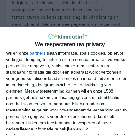
Bekijk het actuele weer in Strickscheid en de
voorspelling voor de komende dagen, zoals de
temperaturen, de kans op neerslag, de windrichting en
de windkracht. Met deze weergegevens kun je zien wat
voor weer je kunt verwachten in Strickscheid. Op basis
van de klimaatstatistieken beschrijven we het weer per
We respecteren uw privacy
maand in Strickscheid. Dit is geen
langetermijnverwachting, maar geeft het gemiddelde
Wij en onze
partners
slaan informatie, zoals cookies, op en/of
verkrijgen toegang tot informatie op een apparaat en verwerken
weerbeeld voor alle maanden van het jaar. Wil je de
persoonlijke gegevens, zoals unieke identificatoren en
uitgebreide weersverwachting voor Strickscheid zien?
standaardinformatie die door een apparaat wordt verzonden
Op de pagina met extra weerinformatie tonen we de
voor gepersonaliseerde advertenties en inhoud, advertentie- en
kans op sneeuw, de gevoelstemperatuur, de
inhoudsmeting, doelgroepinzichten en ontwikkeling van
zichtbaarheid, de UV-kracht, de luchtdruk en meer goede
diensten.
Met uw toestemming kunnen wij en onze 1538
weerinfo.
partners gebruikmaken van locatiegegevens en identificatie
door het scannen van apparatuur. Klik hieronder om
toestemming te geven voor bovengenoemde verwerking van uw
persoonlijke gegevens voor deze doeleinden. U kunt ook
19
N
hieronder klikken om toestemming te weigeren of meer
°C
gedetailleerde informatie te bekijken en uw
L