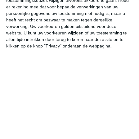
toestemmingskeuzes wijzigen alvorens akkoord te gaan.
Houd
W
er rekening mee dat voor bepaalde verwerkingen van uw
persoonlijke gegevens uw toestemming niet nodig is, maar u
heeft het recht om bezwaar te maken tegen dergelijke
za
zo
ma
di
wo
verwerking. Uw voorkeuren gelden uitsluitend voor deze
website. U kunt uw voorkeuren wijzigen of uw toestemming te
allen tijde intrekken door terug te keren naar deze site en te
21°
11°
24°
13°
19°
14°
17°
13°
23°
9°
klikken op de knop "Privacy" onderaan de webpagina.
21°C
16°C
14°C
13°C
14°C
19
19:00
22:00
01:00
04:00
07:00
10
19:00
22:00
01:00
04:00
07:00
10
WNW 1
NO 2
O 2
ZO 2
ZO 2
ZZ