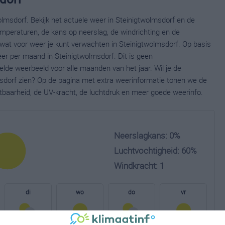
lmsdorf. Bekijk het actuele weer in Steinigtwolmsdorf en de
mperaturen, de kans op neerslag, de windrichting en de
wat voor weer je kunt verwachten in Steinigtwolmsdorf. Op basis
eer per maand in Steinigtwolmsdorf. Dit is geen
lde weerbeeld voor alle maanden van het jaar. Wil je de
sdorf zien? Op de pagina met extra weerinformatie tonen we de
tbaarheid, de UV-kracht, de luchtdruk en meer goede weerinfo.
Neerslagkans: 0%
Luchtvochtigheid: 60%
Windkracht: 1
di
wo
do
vr