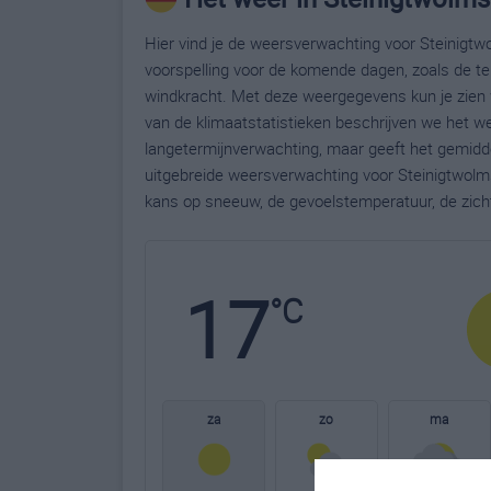
Hier vind je de weersverwachting voor Steinigtwo
voorspelling voor de komende dagen, zoals de te
windkracht. Met deze weergegevens kun je zien 
van de klimaatstatistieken beschrijven we het w
langetermijnverwachting, maar geeft het gemidde
uitgebreide weersverwachting voor Steinigtwolm
kans op sneeuw, de gevoelstemperatuur, de zich
17
°C
za
zo
ma