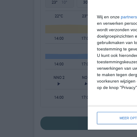
23°
10°
30°
12°
30°
16°
22°C
23°C
20°C
Wij en onze
partners
en verwerken persoon
wordt verzonden voo
doelgroepinzichten e
14:00
17:00
20:00
gebruikmaken van loc
toestemming te gev
U kunt ook hieronder
toestemmingskeuzes 
14:00
17:00
20:00
verwerkingen van uw
te maken tegen derge
NNO 2
NO 2
ONO 1
voorkeuren wijzigen 
op de knop "Privacy
14:00
17:00
20:00
MEER OPT
bekijk de uitgebreide