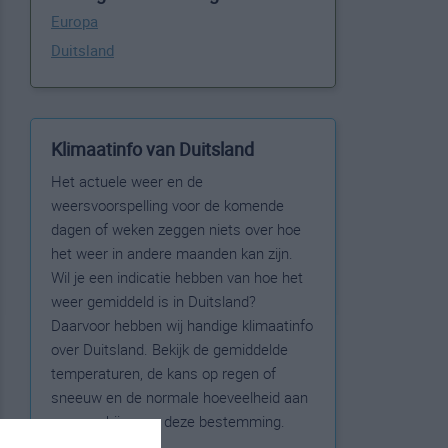
Europa
Duitsland
Klimaatinfo van Duitsland
Het actuele weer en de
weersvoorspelling voor de komende
dagen of weken zeggen niets over hoe
het weer in andere maanden kan zijn.
Wil je een indicatie hebben van hoe het
weer gemiddeld is in Duitsland?
Daarvoor hebben wij handige klimaatinfo
over Duitsland. Bekijk de gemiddelde
temperaturen, de kans op regen of
sneeuw en de normale hoeveelheid aan
zonneschijn voor deze bestemming.