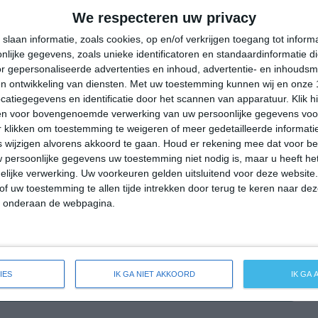
21°
13°
23°
9°
26°
10°
31°
14°
We respecteren uw privacy
14°C
12°C
14°C
18°C
24°C
slaan informatie, zoals cookies, op en/of verkrijgen toegang tot infor
lijke gegevens, zoals unieke identificatoren en standaardinformatie d
r gepersonaliseerde advertenties en inhoud, advertentie- en inhoudsm
n ontwikkeling van diensten.
Met uw toestemming kunnen wij en onze 
23:00
02:00
05:00
08:00
11:00
atiegegevens en identificatie door het scannen van apparatuur. Klik 
en voor bovengenoemde verwerking van uw persoonlijke gegevens voo
 klikken om toestemming te weigeren of meer gedetailleerde informatie
wijzigen alvorens akkoord te gaan.
Houd er rekening mee dat voor b
23:00
02:00
05:00
08:00
11:00
 persoonlijke gegevens uw toestemming niet nodig is, maar u heeft h
lijke verwerking. Uw voorkeuren gelden uitsluitend voor deze website
OZO 1
Z 1
Z 2
Z 2
Z 3
of uw toestemming te allen tijde intrekken door terug te keren naar deze
" onderaan de webpagina.
23:00
02:00
05:00
08:00
11:00
IES
IK GA NIET AKKOORD
IK GA
 weersverwachting voor Steinigtwolmsdorf