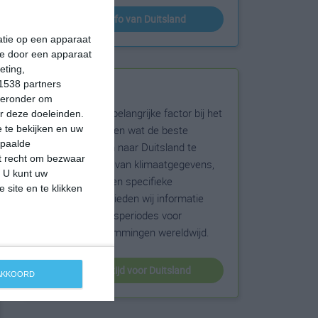
klimaatinfo van Duitsland
matie op een apparaat
ie door een apparaat
eting,
1538 partners
Beste reistijd
hieronder om
Het weer is een belangrijke factor bij het
r deze doeleinden.
reizen. Wil je weten wat de beste
 te bekijken en uw
epaalde
maanden zijn om naar Duitsland te
et recht om bezwaar
reizen? Op basis van klimaatgegevens,
. U kunt uw
weersextremen en specifieke
 site en te klikken
weerinformatie bieden wij informatie
over de beste reisperiodes voor
duizenden bestemmingen wereldwijd.
beste reistijd voor Duitsland
 AKKOORD