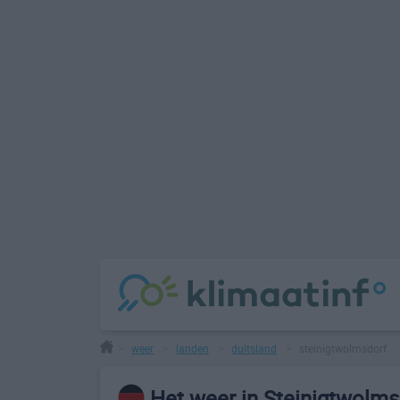
weer
landen
duitsland
steinigtwolmsdorf
>
>
>
>
Het weer in Steinigtwolms