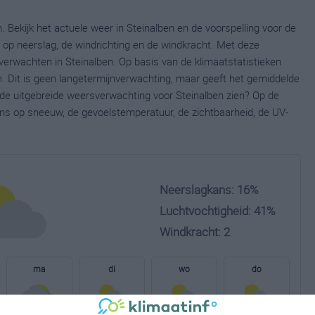
. Bekijk het actuele weer in Steinalben en de voorspelling voor de
op neerslag, de windrichting en de windkracht. Met deze
verwachten in Steinalben. Op basis van de klimaatstatistieken
. Dit is geen langetermijnverwachting, maar geeft het gemiddelde
e de uitgebreide weersverwachting voor Steinalben zien? Op de
ns op sneeuw, de gevoelstemperatuur, de zichtbaarheid, de UV-
Neerslagkans: 16%
Luchtvochtigheid: 41%
Windkracht: 2
ma
di
wo
do