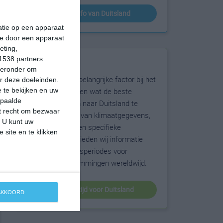
klimaatinfo van Duitsland
matie op een apparaat
ie door een apparaat
eting,
1538 partners
Beste reistijd
hieronder om
Het weer is een belangrijke factor bij het
r deze doeleinden.
reizen. Wil je weten wat de beste
 te bekijken en uw
epaalde
maanden zijn om naar Duitsland te
et recht om bezwaar
reizen? Op basis van klimaatgegevens,
. U kunt uw
weersextremen en specifieke
 site en te klikken
weerinformatie bieden wij informatie
over de beste reisperiodes voor
duizenden bestemmingen wereldwijd.
beste reistijd voor Duitsland
 AKKOORD