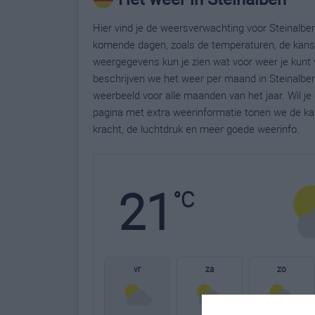
Hier vind je de weersverwachting voor Steinalben
komende dagen, zoals de temperaturen, de kans 
weergegevens kun je zien wat voor weer je kunt 
beschrijven we het weer per maand in Steinalben
weerbeeld voor alle maanden van het jaar. Wil j
pagina met extra weerinformatie tonen we de ka
kracht, de luchtdruk en meer goede weerinfo.
21
°C
vr
za
zo