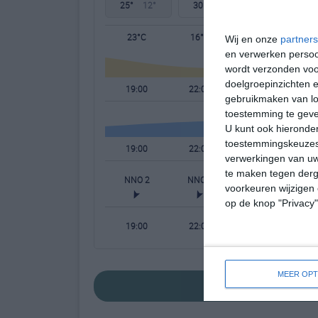
25°
12°
30°
12°
32°
16°
23°C
16°C
15°C
Wij en onze
partners
en verwerken persoon
wordt verzonden voo
doelgroepinzichten e
19:00
22:00
01:00
gebruikmaken van loc
toestemming te gev
U kunt ook hieronder
toestemmingskeuzes 
19:00
22:00
01:00
verwerkingen van uw
te maken tegen derge
NNO 2
NNO 1
NNO 1
voorkeuren wijzigen 
op de knop "Privacy
19:00
22:00
01:00
MEER OPT
bekijk de uitgebre