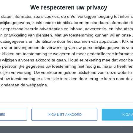
32°
18°
29°
17°
32°
15°
33°
16°
We respecteren uw privacy
13°C
13°C
20°C
27°C
29°C
slaan informatie, zoals cookies, op en/of verkrijgen toegang tot infor
lijke gegevens, zoals unieke identificatoren en standaardinformatie d
r gepersonaliseerde advertenties en inhoud, advertentie- en inhoudsm
n ontwikkeling van diensten.
Met uw toestemming kunnen wij en onze 
04:00
07:00
10:00
13:00
16:00
atiegegevens en identificatie door het scannen van apparatuur. Klik 
en voor bovengenoemde verwerking van uw persoonlijke gegevens voo
 klikken om toestemming te weigeren of meer gedetailleerde informatie
wijzigen alvorens akkoord te gaan.
Houd er rekening mee dat voor b
04:00
07:00
10:00
13:00
16:00
 persoonlijke gegevens uw toestemming niet nodig is, maar u heeft h
lijke verwerking. Uw voorkeuren gelden uitsluitend voor deze website
NNO 2
NNO 1
NO 2
O 2
ZO 2
of uw toestemming te allen tijde intrekken door terug te keren naar deze
" onderaan de webpagina.
04:00
07:00
10:00
13:00
16:00
IES
IK GA NIET AKKOORD
IK GA
ide weersverwachting voor Steinalben