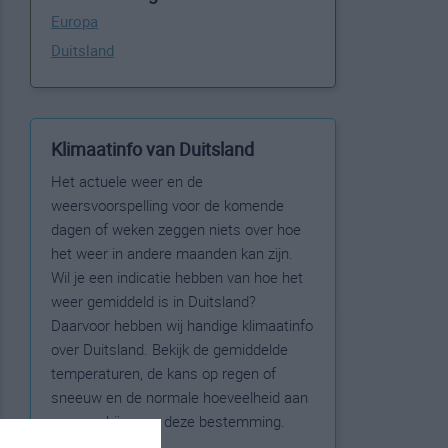
Europa
Duitsland
Klimaatinfo van Duitsland
Het actuele weer en de
weersvoorspelling voor de komende
dagen of weken zeggen niets over hoe
het weer in andere maanden kan zijn.
Wil je een indicatie hebben van hoe het
weer gemiddeld is in Duitsland?
Daarvoor hebben wij handige klimaatinfo
over Duitsland. Bekijk de gemiddelde
temperaturen, de kans op regen of
sneeuw en de normale hoeveelheid aan
zonneschijn voor deze bestemming.