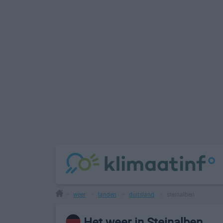
weer
landen
duitsland
steinalben
>
>
>
>
Het weer in Steinalben