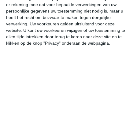
er rekening mee dat voor bepaalde verwerkingen van uw
persoonlijke gegevens uw toestemming niet nodig is, maar u
ma
di
wo
do
vr
heeft het recht om bezwaar te maken tegen dergelijke
verwerking. Uw voorkeuren gelden uitsluitend voor deze
website. U kunt uw voorkeuren wijzigen of uw toestemming te
allen tijde intrekken door terug te keren naar deze site en te
23°
14°
21°
9°
25°
8°
30°
12°
35°
17°
klikken op de knop "Privacy" onderaan de webpagina.
20°C
23°C
19°C
14°C
11°C
10
14:00
17:00
20:00
23:00
02:00
05
14:00
17:00
20:00
23:00
02:00
05
NNW 2
NW 3
NNW 3
NW 2
WNW 2
W
14:00
17:00
20:00
23:00
02:00
05