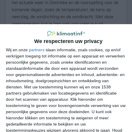
het actuele weer in Steimbke en de voorspelling voor de
komende dagen, zoals de temperaturen, de kans op
neerslag, de windrichting en de windkracht. Met deze
weergegevens kun je zien wat voor weer je kunt
verwachten in Steimbke. Op basis van de
klimaatstatistieken beschrijven we het weer per maand
We respecteren uw privacy
in Steimbke. Dit is geen langetermijnverwachting, maar
Wij en onze
partners
slaan informatie, zoals cookies, op en/of
geeft het gemiddelde weerbeeld voor alle maanden van
verkrijgen toegang tot informatie op een apparaat en verwerken
het jaar. Wil je de uitgebreide weersverwachting voor
persoonlijke gegevens, zoals unieke identificatoren en
Steimbke zien? Op de pagina met extra weerinformatie
standaardinformatie die door een apparaat wordt verzonden
tonen we de kans op sneeuw, de gevoelstemperatuur,
voor gepersonaliseerde advertenties en inhoud, advertentie- en
de zichtbaarheid, de UV-kracht, de luchtdruk en meer
inhoudsmeting, doelgroepinzichten en ontwikkeling van
goede weerinfo.
diensten.
Met uw toestemming kunnen wij en onze 1538
partners gebruikmaken van locatiegegevens en identificatie
door het scannen van apparatuur. Klik hieronder om
toestemming te geven voor bovengenoemde verwerking van uw
20
persoonlijke gegevens voor deze doeleinden. U kunt ook
N
°C
hieronder klikken om toestemming te weigeren of meer
L
gedetailleerde informatie te bekijken en uw
W
toestemmingskeuzes wijzigen alvorens akkoord te gaan.
Houd