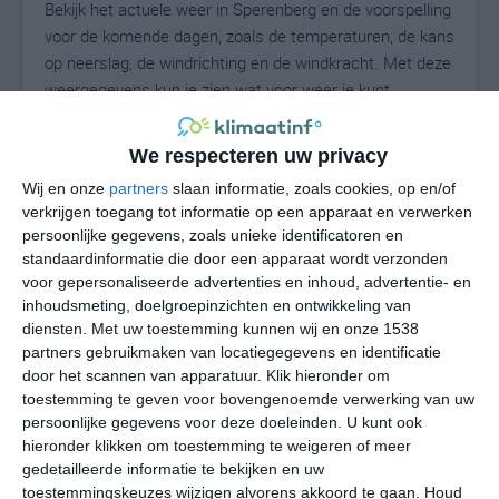
Bekijk het actuele weer in Sperenberg en de voorspelling
voor de komende dagen, zoals de temperaturen, de kans
op neerslag, de windrichting en de windkracht. Met deze
weergegevens kun je zien wat voor weer je kunt
verwachten in Sperenberg. Op basis van de
klimaatstatistieken beschrijven we het weer per maand
We respecteren uw privacy
in Sperenberg. Dit is geen langetermijnverwachting,
Wij en onze
partners
slaan informatie, zoals cookies, op en/of
maar geeft het gemiddelde weerbeeld voor alle
verkrijgen toegang tot informatie op een apparaat en verwerken
maanden van het jaar. Wil je de uitgebreide
persoonlijke gegevens, zoals unieke identificatoren en
weersverwachting voor Sperenberg zien? Op de pagina
standaardinformatie die door een apparaat wordt verzonden
met extra weerinformatie tonen we de kans op sneeuw,
voor gepersonaliseerde advertenties en inhoud, advertentie- en
de gevoelstemperatuur, de zichtbaarheid, de UV-kracht,
inhoudsmeting, doelgroepinzichten en ontwikkeling van
de luchtdruk en meer goede weerinfo.
diensten.
Met uw toestemming kunnen wij en onze 1538
partners gebruikmaken van locatiegegevens en identificatie
door het scannen van apparatuur. Klik hieronder om
toestemming te geven voor bovengenoemde verwerking van uw
17
persoonlijke gegevens voor deze doeleinden. U kunt ook
N
°C
hieronder klikken om toestemming te weigeren of meer
L
gedetailleerde informatie te bekijken en uw
W
toestemmingskeuzes wijzigen alvorens akkoord te gaan.
Houd