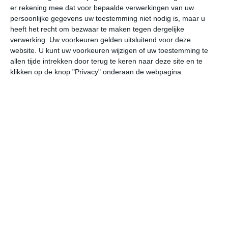
er rekening mee dat voor bepaalde verwerkingen van uw
persoonlijke gegevens uw toestemming niet nodig is, maar u
za
zo
ma
di
wo
heeft het recht om bezwaar te maken tegen dergelijke
verwerking. Uw voorkeuren gelden uitsluitend voor deze
website. U kunt uw voorkeuren wijzigen of uw toestemming te
allen tijde intrekken door terug te keren naar deze site en te
23°
10°
31°
11°
31°
16°
21°
11°
23°
9°
klikken op de knop "Privacy" onderaan de webpagina.
18°C
22°C
23°C
22°C
15°C
13
10:00
13:00
16:00
19:00
22:00
01
10:00
13:00
16:00
19:00
22:00
01
NO 1
NNW 1
NNO 1
ONO 1
O 1
O
10:00
13:00
16:00
19:00
22:00
01