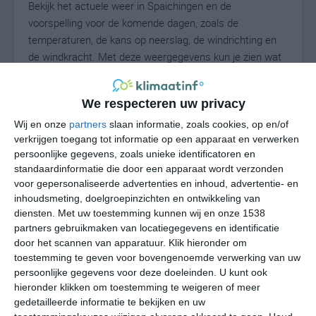
Bekijk het actuele weer in Spaichingen en de
voorspelling voor de komende dagen, zoals de
temperaturen, de kans op neerslag, de windrichting en
de windkracht. Met deze weergegevens kun je zien wat
voor weer je kunt verwachten in Spaichingen. Op basis
van de klimaatstatistieken beschrijven we het weer per
We respecteren uw privacy
maand in Spaichingen. Dit is geen
langetermijnverwachting, maar geeft het gemiddelde
Wij en onze
partners
slaan informatie, zoals cookies, op en/of
verkrijgen toegang tot informatie op een apparaat en verwerken
weerbeeld voor alle maanden van het jaar. Wil je de
persoonlijke gegevens, zoals unieke identificatoren en
uitgebreide weersverwachting voor Spaichingen zien?
standaardinformatie die door een apparaat wordt verzonden
Op de pagina met extra weerinformatie tonen we de
voor gepersonaliseerde advertenties en inhoud, advertentie- en
kans op sneeuw, de gevoelstemperatuur, de
inhoudsmeting, doelgroepinzichten en ontwikkeling van
zichtbaarheid, de UV-kracht, de luchtdruk en meer goede
diensten.
Met uw toestemming kunnen wij en onze 1538
weerinfo.
partners gebruikmaken van locatiegegevens en identificatie
door het scannen van apparatuur. Klik hieronder om
toestemming te geven voor bovengenoemde verwerking van uw
persoonlijke gegevens voor deze doeleinden. U kunt ook
23
N
hieronder klikken om toestemming te weigeren of meer
°C
gedetailleerde informatie te bekijken en uw
L