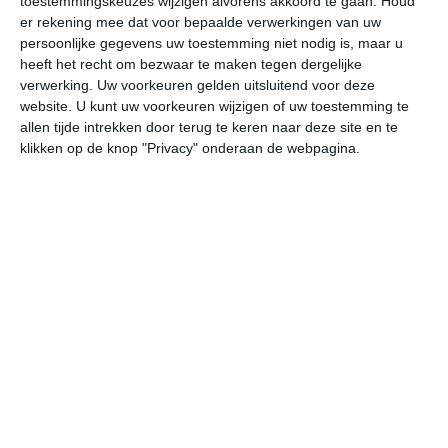
toestemmingskeuzes wijzigen alvorens akkoord te gaan.
Houd
W
er rekening mee dat voor bepaalde verwerkingen van uw
persoonlijke gegevens uw toestemming niet nodig is, maar u
heeft het recht om bezwaar te maken tegen dergelijke
ma
di
wo
do
vr
verwerking. Uw voorkeuren gelden uitsluitend voor deze
website. U kunt uw voorkeuren wijzigen of uw toestemming te
allen tijde intrekken door terug te keren naar deze site en te
28°
18°
28°
15°
29°
14°
30°
15°
31°
18°
klikken op de knop "Privacy" onderaan de webpagina.
24°C
28°C
28°C
26°C
21°C
21
10:00
13:00
16:00
19:00
22:00
01
10:00
13:00
16:00
19:00
22:00
01
Z 1
ZW 2
W 2
NW 2
NNW 1
Z