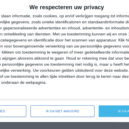
25°
10°
29°
11°
32°
14°
34°
17°
We respecteren uw privacy
29°C
22°C
18°C
17°C
21°C
slaan informatie, zoals cookies, op en/of verkrijgen toegang tot infor
lijke gegevens, zoals unieke identificatoren en standaardinformatie d
r gepersonaliseerde advertenties en inhoud, advertentie- en inhoudsm
n ontwikkeling van diensten.
Met uw toestemming kunnen wij en onze 
20:00
23:00
02:00
05:00
08:00
atiegegevens en identificatie door het scannen van apparatuur. Klik 
en voor bovengenoemde verwerking van uw persoonlijke gegevens voo
 klikken om toestemming te weigeren of meer gedetailleerde informatie
wijzigen alvorens akkoord te gaan.
Houd er rekening mee dat voor b
20:00
23:00
02:00
05:00
08:00
 persoonlijke gegevens uw toestemming niet nodig is, maar u heeft h
lijke verwerking. Uw voorkeuren gelden uitsluitend voor deze website
ZW 2
W 1
ZW 1
ZW 1
W 1
of uw toestemming te allen tijde intrekken door terug te keren naar deze
" onderaan de webpagina.
20:00
23:00
02:00
05:00
08:00
IES
IK GA NIET AKKOORD
IK GA
eide weersverwachting voor Sonneborn