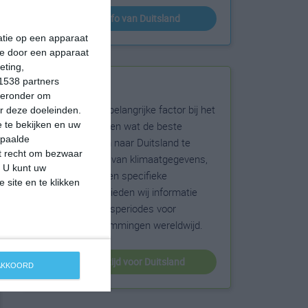
klimaatinfo van Duitsland
matie op een apparaat
ie door een apparaat
eting,
1538 partners
Beste reistijd
hieronder om
Het weer is een belangrijke factor bij het
r deze doeleinden.
reizen. Wil je weten wat de beste
 te bekijken en uw
epaalde
maanden zijn om naar Duitsland te
et recht om bezwaar
reizen? Op basis van klimaatgegevens,
. U kunt uw
weersextremen en specifieke
 site en te klikken
weerinformatie bieden wij informatie
over de beste reisperiodes voor
duizenden bestemmingen wereldwijd.
beste reistijd voor Duitsland
 AKKOORD