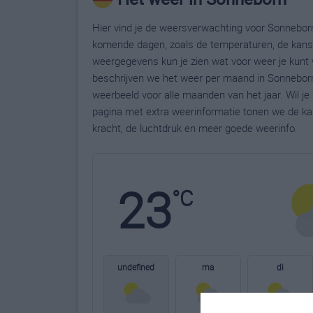
Hier vind je de weersverwachting voor Sonneborn
komende dagen, zoals de temperaturen, de kans 
weergegevens kun je zien wat voor weer je kunt 
beschrijven we het weer per maand in Sonneborn
weerbeeld voor alle maanden van het jaar. Wil j
pagina met extra weerinformatie tonen we de ka
kracht, de luchtdruk en meer goede weerinfo.
23
°C
undefined
ma
di