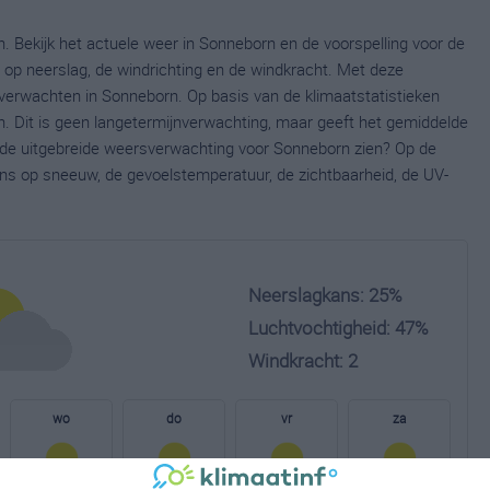
. Bekijk het actuele weer in Sonneborn en de voorspelling voor de
op neerslag, de windrichting en de windkracht. Met deze
verwachten in Sonneborn. Op basis van de klimaatstatistieken
. Dit is geen langetermijnverwachting, maar geeft het gemiddelde
e de uitgebreide weersverwachting voor Sonneborn zien? Op de
ns op sneeuw, de gevoelstemperatuur, de zichtbaarheid, de UV-
Neerslagkans: 25%
Luchtvochtigheid: 47%
Windkracht: 2
wo
do
vr
za