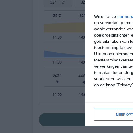
32°
12°
32°
17°
24°
14°
26°C
32°C
31°C
Wij en onze
partners
en verwerken persoon
wordt verzonden voo
doelgroepinzichten e
11:00
14:00
17:00
gebruikmaken van loc
toestemming te gev
U kunt ook hieronder
toestemmingskeuzes 
11:00
14:00
17:00
verwerkingen van uw
te maken tegen derge
OZO 1
ZZW 3
WZW 3
W
voorkeuren wijzigen 
op de knop "Privacy
11:00
14:00
17:00
MEER OPT
bekijk de uitgebr