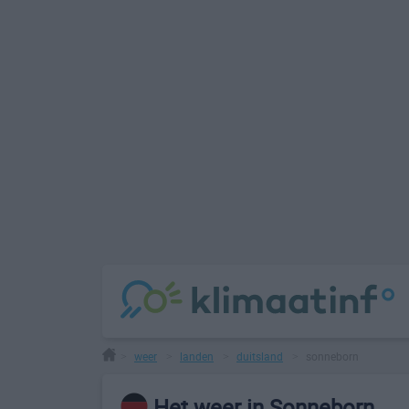
weer
landen
duitsland
sonneborn
>
>
>
>
Het weer in Sonneborn