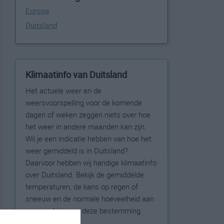
Europa
Duitsland
Klimaatinfo van Duitsland
Het actuele weer en de
weersvoorspelling voor de komende
dagen of weken zeggen niets over hoe
het weer in andere maanden kan zijn.
Wil je een indicatie hebben van hoe het
weer gemiddeld is in Duitsland?
Daarvoor hebben wij handige klimaatinfo
over Duitsland. Bekijk de gemiddelde
temperaturen, de kans op regen of
sneeuw en de normale hoeveelheid aan
zonneschijn voor deze bestemming.