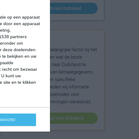
klimaatinfo van Duitsland
matie op een apparaat
ie door een apparaat
eting,
1538 partners
Beste reistijd
hieronder om
Het weer is een belangrijke factor bij het
r deze doeleinden.
reizen. Wil je weten wat de beste
 te bekijken en uw
epaalde
maanden zijn om naar Duitsland te
et recht om bezwaar
reizen? Op basis van klimaatgegevens,
. U kunt uw
weersextremen en specifieke
 site en te klikken
weerinformatie bieden wij informatie
over de beste reisperiodes voor
duizenden bestemmingen wereldwijd.
beste reistijd voor Duitsland
 AKKOORD