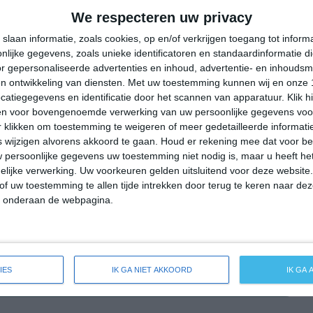
26°
13°
31°
12°
33°
13°
37°
18°
We respecteren uw privacy
29°C
24°C
16°C
15°C
15°C
slaan informatie, zoals cookies, op en/of verkrijgen toegang tot infor
lijke gegevens, zoals unieke identificatoren en standaardinformatie d
r gepersonaliseerde advertenties en inhoud, advertentie- en inhoudsm
n ontwikkeling van diensten.
Met uw toestemming kunnen wij en onze 
18:00
21:00
00:00
03:00
06:00
atiegegevens en identificatie door het scannen van apparatuur. Klik 
en voor bovengenoemde verwerking van uw persoonlijke gegevens voo
 klikken om toestemming te weigeren of meer gedetailleerde informatie
wijzigen alvorens akkoord te gaan.
Houd er rekening mee dat voor b
18:00
21:00
00:00
03:00
06:00
 persoonlijke gegevens uw toestemming niet nodig is, maar u heeft h
lijke verwerking. Uw voorkeuren gelden uitsluitend voor deze website
OZO 1
ONO 1
O 1
OZO 1
OZO 1
of uw toestemming te allen tijde intrekken door terug te keren naar deze
" onderaan de webpagina.
18:00
21:00
00:00
03:00
06:00
IES
IK GA NIET AKKOORD
IK GA
reide weersverwachting voor Sinzig