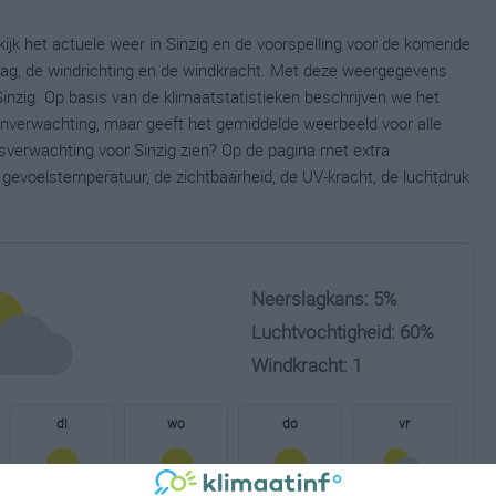
kijk het actuele weer in Sinzig en de voorspelling voor de komende
lag, de windrichting en de windkracht. Met deze weergegevens
Sinzig. Op basis van de klimaatstatistieken beschrijven we het
ijnverwachting, maar geeft het gemiddelde weerbeeld voor alle
rsverwachting voor Sinzig zien? Op de pagina met extra
gevoelstemperatuur, de zichtbaarheid, de UV-kracht, de luchtdruk
Neerslagkans: 5%
Luchtvochtigheid: 60%
Windkracht: 1
di
wo
do
vr