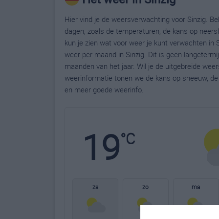
Hier vind je de weersverwachting voor Sinzig. Be
dagen, zoals de temperaturen, de kans op neers
kun je zien wat voor weer je kunt verwachten in 
weer per maand in Sinzig. Dit is geen langeterm
maanden van het jaar. Wil je de uitgebreide wee
weerinformatie tonen we de kans op sneeuw, de 
en meer goede weerinfo.
19
°C
za
zo
ma