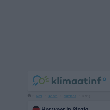
weer
landen
duitsland
sinzig
>
>
>
>
Het weer in Sinzig