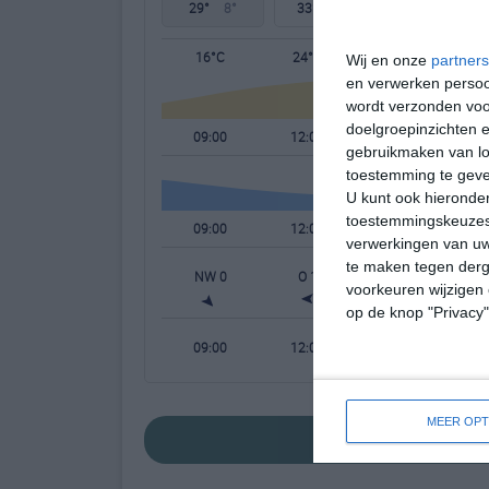
29°
8°
33°
15°
30°
18°
16°C
24°C
28°C
Wij en onze
partners
en verwerken persoon
wordt verzonden voo
doelgroepinzichten e
09:00
12:00
15:00
gebruikmaken van loc
toestemming te gev
U kunt ook hieronder
toestemmingskeuzes 
09:00
12:00
15:00
verwerkingen van uw
te maken tegen derge
NW 0
O 1
O 1
voorkeuren wijzigen 
op de knop "Privacy
09:00
12:00
15:00
MEER OPT
bekijk de uitgeb