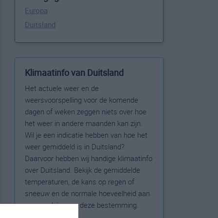
Europa
Duitsland
Klimaatinfo van Duitsland
Het actuele weer en de
weersvoorspelling voor de komende
dagen of weken zeggen niets over hoe
het weer in andere maanden kan zijn.
Wil je een indicatie hebben van hoe het
weer gemiddeld is in Duitsland?
Daarvoor hebben wij handige klimaatinfo
over Duitsland. Bekijk de gemiddelde
temperaturen, de kans op regen of
sneeuw en de normale hoeveelheid aan
zonneschijn voor deze bestemming.