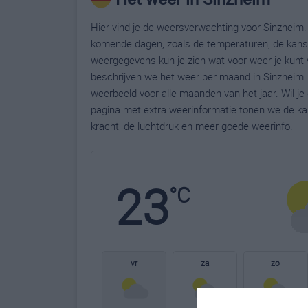
Hier vind je de weersverwachting voor Sinzheim. 
komende dagen, zoals de temperaturen, de kans 
weergegevens kun je zien wat voor weer je kunt 
beschrijven we het weer per maand in Sinzheim.
weerbeeld voor alle maanden van het jaar. Wil j
pagina met extra weerinformatie tonen we de ka
kracht, de luchtdruk en meer goede weerinfo.
23
°C
vr
za
zo