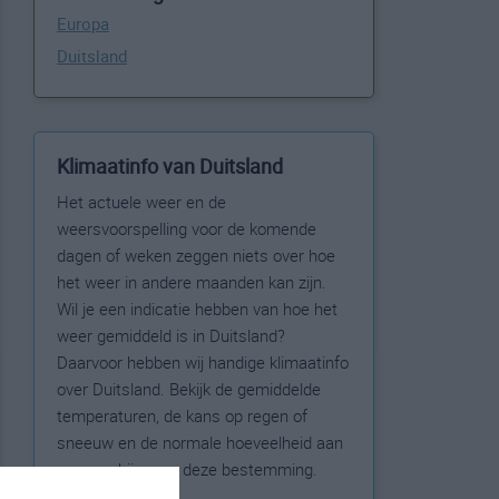
Europa
Duitsland
Klimaatinfo van Duitsland
Het actuele weer en de
weersvoorspelling voor de komende
dagen of weken zeggen niets over hoe
het weer in andere maanden kan zijn.
Wil je een indicatie hebben van hoe het
weer gemiddeld is in Duitsland?
Daarvoor hebben wij handige klimaatinfo
over Duitsland. Bekijk de gemiddelde
temperaturen, de kans op regen of
sneeuw en de normale hoeveelheid aan
zonneschijn voor deze bestemming.