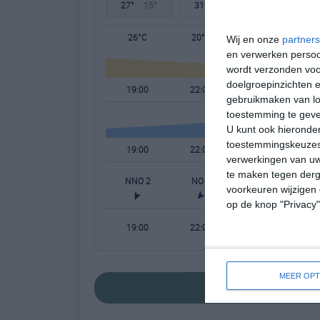
27°
15°
31°
15°
33°
16°
26°C
20°C
16°C
Wij en onze
partners
en verwerken persoon
wordt verzonden voo
doelgroepinzichten e
19:00
22:00
01:00
gebruikmaken van loc
toestemming te gev
U kunt ook hieronder
toestemmingskeuzes 
19:00
22:00
01:00
verwerkingen van uw
te maken tegen derge
NNO 2
NO 2
NO 2
voorkeuren wijzigen 
op de knop "Privacy
19:00
22:00
01:00
MEER OPT
bekijk de uitgebr