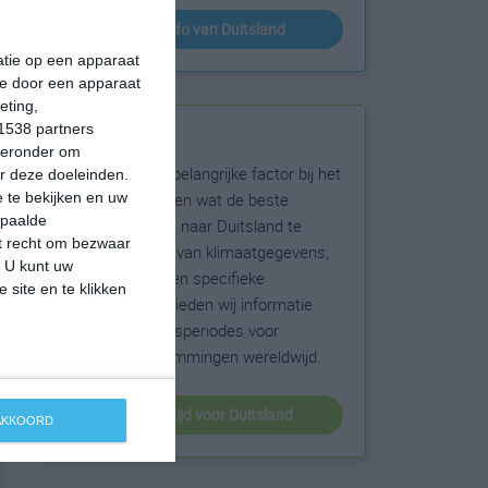
klimaatinfo van Duitsland
matie op een apparaat
ie door een apparaat
eting,
1538 partners
Beste reistijd
hieronder om
Het weer is een belangrijke factor bij het
r deze doeleinden.
reizen. Wil je weten wat de beste
 te bekijken en uw
epaalde
maanden zijn om naar Duitsland te
et recht om bezwaar
reizen? Op basis van klimaatgegevens,
. U kunt uw
weersextremen en specifieke
 site en te klikken
weerinformatie bieden wij informatie
over de beste reisperiodes voor
duizenden bestemmingen wereldwijd.
beste reistijd voor Duitsland
 AKKOORD