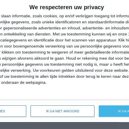
33°
19°
31°
18°
33°
17°
35°
17°
We respecteren uw privacy
15°C
13°C
20°C
28°C
31°C
slaan informatie, zoals cookies, op en/of verkrijgen toegang tot infor
lijke gegevens, zoals unieke identificatoren en standaardinformatie d
r gepersonaliseerde advertenties en inhoud, advertentie- en inhoudsm
n ontwikkeling van diensten.
Met uw toestemming kunnen wij en onze 
04:00
07:00
10:00
13:00
16:00
atiegegevens en identificatie door het scannen van apparatuur. Klik 
en voor bovengenoemde verwerking van uw persoonlijke gegevens voo
 klikken om toestemming te weigeren of meer gedetailleerde informatie
wijzigen alvorens akkoord te gaan.
Houd er rekening mee dat voor b
04:00
07:00
10:00
13:00
16:00
 persoonlijke gegevens uw toestemming niet nodig is, maar u heeft h
lijke verwerking. Uw voorkeuren gelden uitsluitend voor deze website
NNO 2
NNO 2
NNO 2
N 2
N 2
of uw toestemming te allen tijde intrekken door terug te keren naar deze
" onderaan de webpagina.
04:00
07:00
10:00
13:00
16:00
IES
IK GA NIET AKKOORD
IK GA
eide weersverwachting voor Sinzheim