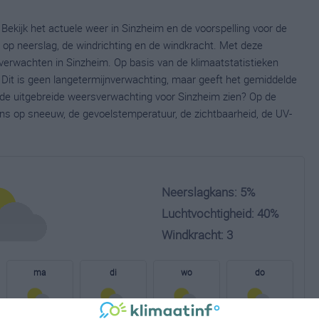
Bekijk het actuele weer in Sinzheim en de voorspelling voor de
op neerslag, de windrichting en de windkracht. Met deze
verwachten in Sinzheim. Op basis van de klimaatstatistieken
 Dit is geen langetermijnverwachting, maar geeft het gemiddelde
e de uitgebreide weersverwachting voor Sinzheim zien? Op de
ns op sneeuw, de gevoelstemperatuur, de zichtbaarheid, de UV-
Neerslagkans: 5%
Luchtvochtigheid: 40%
Windkracht: 3
ma
di
wo
do