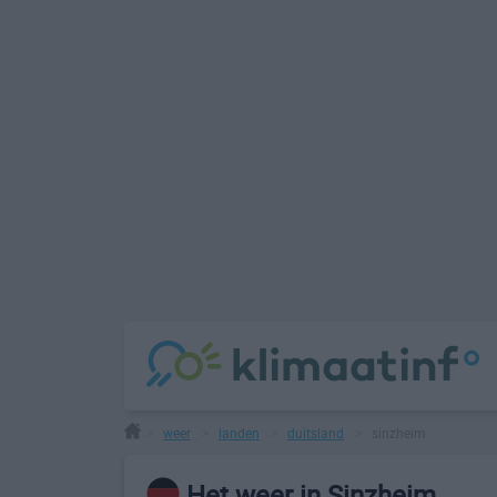
weer
landen
duitsland
sinzheim
>
>
>
>
Het weer in Sinzheim