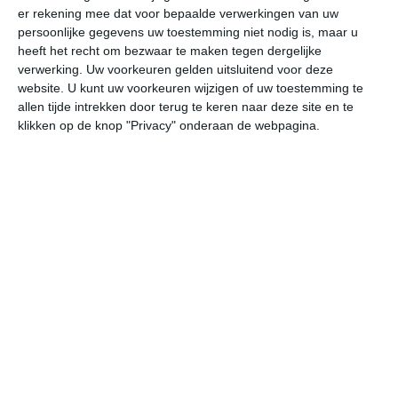
er rekening mee dat voor bepaalde verwerkingen van uw
persoonlijke gegevens uw toestemming niet nodig is, maar u
do
vr
za
zo
ma
heeft het recht om bezwaar te maken tegen dergelijke
verwerking. Uw voorkeuren gelden uitsluitend voor deze
website. U kunt uw voorkeuren wijzigen of uw toestemming te
allen tijde intrekken door terug te keren naar deze site en te
24°
16°
21°
13°
23°
10°
29°
13°
28°
19°
klikken op de knop "Privacy" onderaan de webpagina.
18°C
20°C
22°C
24°C
23°C
21
05:00
08:00
11:00
14:00
17:00
20
05:00
08:00
11:00
14:00
17:00
20
NW 1
WZW 2
W 3
W 4
W 3
W
05:00
08:00
11:00
14:00
17:00
20