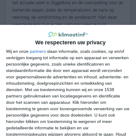
het actuele weer in Siggelkow en de voorspelling voor de
komende dagen, zoals de temperaturen, de kans op
neerslag, de windrichting en de windkracht. Met deze
weergegevens kun je zien wat voor weer je kunt
verwachten in Siggelkow. Op basis van de
klimaatstatistieken beschrijven we het weer per maand
We respecteren uw privacy
in Siggelkow. Dit is geen langetermijnverwachting, maar
Wij en onze
partners
slaan informatie, zoals cookies, op en/of
geeft het gemiddelde weerbeeld voor alle maanden van
verkrijgen toegang tot informatie op een apparaat en verwerken
het jaar. Wil je de uitgebreide weersverwachting voor
persoonlijke gegevens, zoals unieke identificatoren en
Siggelkow zien? Op de pagina met extra weerinformatie
standaardinformatie die door een apparaat wordt verzonden
tonen we de kans op sneeuw, de gevoelstemperatuur,
voor gepersonaliseerde advertenties en inhoud, advertentie- en
de zichtbaarheid, de UV-kracht, de luchtdruk en meer
inhoudsmeting, doelgroepinzichten en ontwikkeling van
goede weerinfo.
diensten.
Met uw toestemming kunnen wij en onze 1538
partners gebruikmaken van locatiegegevens en identificatie
door het scannen van apparatuur. Klik hieronder om
toestemming te geven voor bovengenoemde verwerking van uw
21
persoonlijke gegevens voor deze doeleinden. U kunt ook
N
°C
hieronder klikken om toestemming te weigeren of meer
L
gedetailleerde informatie te bekijken en uw
W
toestemmingskeuzes wijzigen alvorens akkoord te gaan.
Houd