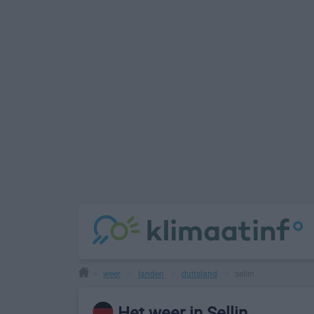
weer
landen
duitsland
sellin
>
>
>
>
Het weer in Sellin