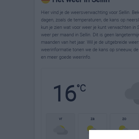
Hier vind je de weersverwachting voor Sellin. Bek
dagen, zoals de temperaturen, de kans op neers
kun je zien wat voor weer je kunt verwachten in S
weer per maand in Sellin. Dit is geen langetermi
maanden van het jaar. Wil je de uitgebreide weer
weerinformatie tonen we de kans op sneeuw, de 
en meer goede weerinfo.
16
°C
vr
za
zo