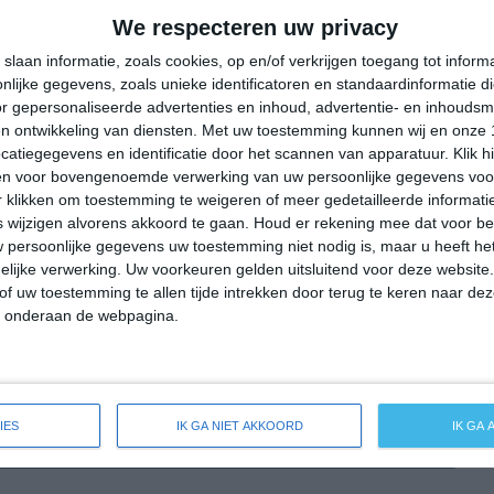
23°
14°
18°
11°
22°
11°
28°
12°
We respecteren uw privacy
12°C
11°C
13°C
18°C
21°C
slaan informatie, zoals cookies, op en/of verkrijgen toegang tot infor
lijke gegevens, zoals unieke identificatoren en standaardinformatie d
r gepersonaliseerde advertenties en inhoud, advertentie- en inhoudsm
n ontwikkeling van diensten.
Met uw toestemming kunnen wij en onze 
02:00
05:00
08:00
11:00
14:00
atiegegevens en identificatie door het scannen van apparatuur. Klik 
en voor bovengenoemde verwerking van uw persoonlijke gegevens voo
 klikken om toestemming te weigeren of meer gedetailleerde informatie
wijzigen alvorens akkoord te gaan.
Houd er rekening mee dat voor b
02:00
05:00
08:00
11:00
14:00
 persoonlijke gegevens uw toestemming niet nodig is, maar u heeft h
lijke verwerking. Uw voorkeuren gelden uitsluitend voor deze website
W 1
ZW 1
ZW 1
W 2
WZW 2
of uw toestemming te allen tijde intrekken door terug te keren naar deze
" onderaan de webpagina.
02:00
05:00
08:00
11:00
14:00
IES
IK GA NIET AKKOORD
IK GA
breide weersverwachting voor Sellin