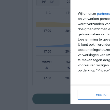
19°
13°
22°
10°
28°
13°
18°C
17°C
13°C
Wij en onze
partners
en verwerken persoon
wordt verzonden voo
doelgroepinzichten e
17:00
20:00
23:00
gebruikmaken van loc
toestemming te gev
U kunt ook hieronder
toestemmingskeuzes 
17:00
20:00
23:00
verwerkingen van uw
te maken tegen derge
WNW 3
NW 3
W 1
voorkeuren wijzigen 
op de knop "Privacy
17:00
20:00
23:00
MEER OPT
bekijk de uitge