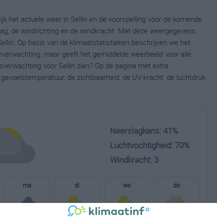
ijk het actuele weer in Sellin en de voorspelling voor de komende
lag, de windrichting en de windkracht. Met deze weergegevens
ellin. Op basis van de klimaatstatistieken beschrijven we het
jnverwachting, maar geeft het gemiddelde weerbeeld voor alle
sverwachting voor Sellin zien? Op de pagina met extra
gevoelstemperatuur, de zichtbaarheid, de UV-kracht, de luchtdruk
Neerslagkans: 41%
Luchtvochtigheid: 70%
Windkracht: 3
ma
di
wo
do