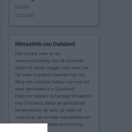
Europa
Duitsland
Klimaatinfo van Duitsland
Het actuele weer en de
weersvoorspelling voor de komende
dagen of weken zeggen niets over hoe
het weer in andere maanden kan zijn.
Wil je een indicatie hebben van hoe het
weer gemiddeld is in Duitsland?
Daarvoor hebben wij handige klimaatinfo
over Duitsland. Bekijk de gemiddelde
temperaturen, de kans op regen of
sneeuw en de normale hoeveelheid aan
zonneschijn voor deze bestemming.