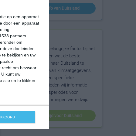
klimaatinfo van Duitsland
matie op een apparaat
ie door een apparaat
eting,
1538 partners
Beste reistijd
hieronder om
Het weer is een belangrijke factor bij het
r deze doeleinden.
reizen. Wil je weten wat de beste
 te bekijken en uw
epaalde
maanden zijn om naar Duitsland te
et recht om bezwaar
reizen? Op basis van klimaatgegevens,
. U kunt uw
weersextremen en specifieke
 site en te klikken
weerinformatie bieden wij informatie
over de beste reisperiodes voor
duizenden bestemmingen wereldwijd.
beste reistijd voor Duitsland
 AKKOORD